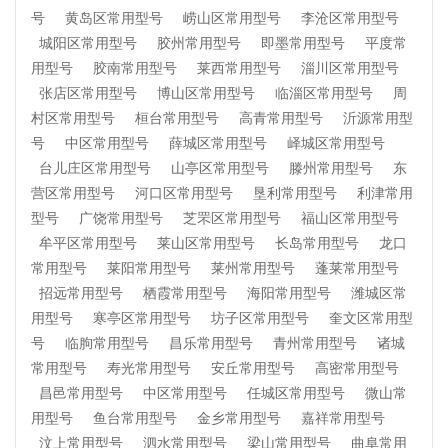
号
黄岛区常用型号
崂山区常用型号
李沧区常用型号
城阳区常用型号
胶州常用型号
即墨常用型号
平度常
用型号
胶南常用型号
莱西常用型号
淄川区常用型号
张店区常用型号
博山区常用型号
临淄区常用型号
周
村区常用型号
桓台常用型号
高青常用型号
沂源常用型
号
中区常用型号
薛城区常用型号
峄城区常用型号
台儿庄区常用型号
山亭区常用型号
滕州常用型号
东
营区常用型号
河口区常用型号
垦利常用型号
利津常用
型号
广饶常用型号
芝罘区常用型号
福山区常用型号
牟平区常用型号
莱山区常用型号
长岛常用型号
龙口
常用型号
莱阳常用型号
莱州常用型号
蓬莱常用型号
招远常用型号
栖霞常用型号
海阳常用型号
潍城区常
用型号
寒亭区常用型号
坊子区常用型号
奎文区常用型
号
临朐常用型号
昌乐常用型号
青州常用型号
诸城
常用型号
寿光常用型号
安丘常用型号
高密常用型号
昌邑常用型号
中区常用型号
任城区常用型号
微山常
用型号
鱼台常用型号
金乡常用型号
嘉祥常用型号
汶上常用型号
泗水常用型号
梁山常用型号
曲阜常用