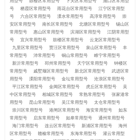
用型号
鼓楼区常用型号
下关区常用型号
浦口区常用型
号
栖霞区常用型号
雨花台区常用型号
江宁区常用型
号
六合区常用型号
溧水常用型号
高淳常用型号
崇
安区常用型号
南长区常用型号
北塘区常用型号
锡山区
常用型号
惠山区常用型号
滨湖区常用型号
江阴常用型
号
宜兴常用型号
鼓楼区常用型号
云龙区常用型号
九里区常用型号
贾汪区常用型号
泉山区常用型号
丰
常用型号
沛常用型号
铜山常用型号
睢宁常用型号
新沂常用型号
邳州常用型号
天宁区常用型号
钟楼区
常用型号
戚墅堰区常用型号
新北区常用型号
武进区常
用型号
溧阳常用型号
金坛常用型号
沧浪区常用型号
平江区常用型号
金阊区常用型号
虎丘区常用型号
吴
中区常用型号
相城区常用型号
常熟常用型号
张家港常
用型号
昆山常用型号
吴江常用型号
太仓常用型号
崇川区常用型号
港闸区常用型号
海安常用型号
如东
常用型号
启东常用型号
如皋常用型号
通州常用型号
海门常用型号
连云区常用型号
新浦区常用型号
海州
区常用型号
赣榆常用型号
东海常用型号
灌云常用型