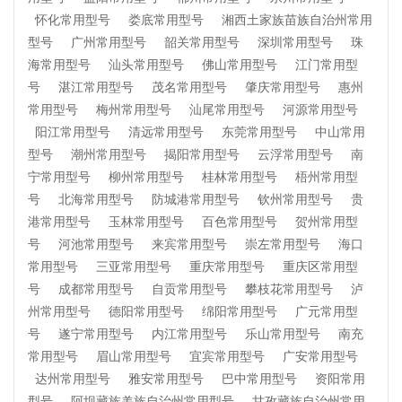
怀化常用型号
娄底常用型号
湘西土家族苗族自治州常用
型号
广州常用型号
韶关常用型号
深圳常用型号
珠
海常用型号
汕头常用型号
佛山常用型号
江门常用型
号
湛江常用型号
茂名常用型号
肇庆常用型号
惠州
常用型号
梅州常用型号
汕尾常用型号
河源常用型号
阳江常用型号
清远常用型号
东莞常用型号
中山常用
型号
潮州常用型号
揭阳常用型号
云浮常用型号
南
宁常用型号
柳州常用型号
桂林常用型号
梧州常用型
号
北海常用型号
防城港常用型号
钦州常用型号
贵
港常用型号
玉林常用型号
百色常用型号
贺州常用型
号
河池常用型号
来宾常用型号
崇左常用型号
海口
常用型号
三亚常用型号
重庆常用型号
重庆区常用型
号
成都常用型号
自贡常用型号
攀枝花常用型号
泸
州常用型号
德阳常用型号
绵阳常用型号
广元常用型
号
遂宁常用型号
内江常用型号
乐山常用型号
南充
常用型号
眉山常用型号
宜宾常用型号
广安常用型号
达州常用型号
雅安常用型号
巴中常用型号
资阳常用
型号
阿坝藏族羌族自治州常用型号
甘孜藏族自治州常用