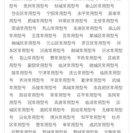
型号
兖州常用型号
邹城常用型号
泰山区常用型号
岱岳区常用型号
宁阳常用型号
东平常用型号
新泰常
用型号
肥城常用型号
环翠区常用型号
文登常用型号
荣成常用型号
乳山常用型号
东港区常用型号
岚山区
常用型号
五莲常用型号
莒常用型号
莱城区常用型号
钢城区常用型号
兰山区常用型号
罗庄区常用型号
河
东区常用型号
沂南常用型号
郯城常用型号
沂水常用型
号
苍山常用型号
费常用型号
平邑常用型号
莒南常
用型号
蒙阴常用型号
临沭常用型号
德城区常用型号
陵常用型号
宁津常用型号
庆云常用型号
临邑常用型
号
齐河常用型号
平原常用型号
夏津常用型号
武城
常用型号
乐陵常用型号
禹城常用型号
东昌府区常用型
号
阳谷常用型号
莘常用型号
茌平常用型号
东阿常
用型号
冠常用型号
高唐常用型号
临清常用型号
滨
城区常用型号
惠民常用型号
阳信常用型号
无棣常用型
号
沾化常用型号
博兴常用型号
邹平常用型号
牡丹
区常用型号
曹常用型号
单常用型号
成武常用型号
巨野常用型号
郓城常用型号
鄄城常用型号
定陶常用