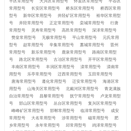
平区常用型号
大兴区常用型号
怀柔区常用型号
平谷区
常用型号
长安区常用型号
桥东区常用型号
桥西区常用
型号
新华区常用型号
井陉矿区常用型号
裕华区常用型
号
井陉常用型号
正定常用型号
栾城常用型号
行唐
常用型号
灵寿常用型号
高邑常用型号
深泽常用型号
赞皇常用型号
无极常用型号
平山常用型号
元氏常用
型号
赵常用型号
辛集常用型号
藁城常用型号
晋州
常用型号
新乐常用型号
鹿泉常用型号
路南区常用型
号
路北区常用型号
古冶区常用型号
开平区常用型号
丰南区常用型号
丰润区常用型号
滦常用型号
滦南常
用型号
乐亭常用型号
迁西常用型号
玉田常用型号
唐海常用型号
遵化常用型号
迁安常用型号
海港区常
用型号
山海关区常用型号
北戴河区常用型号
青龙满族
自治常用型号
昌黎常用型号
抚宁常用型号
卢龙常用型
号
邯山区常用型号
丛台区常用型号
复兴区常用型号
峰峰矿区常用型号
邯郸常用型号
临漳常用型号
成安
常用型号
大名常用型号
涉常用型号
磁常用型号
肥
乡常用型号
永年常用型号
邱常用型号
鸡泽常用型号