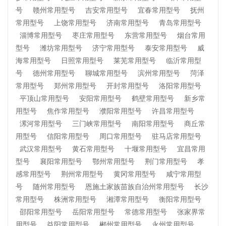
号
赣州常用型号
吉安常用型号
宜春常用型号
抚州
常用型号
上饶常用型号
济南常用型号
青岛常用型号
淄博常用型号
枣庄常用型号
东营常用型号
烟台常用
型号
潍坊常用型号
济宁常用型号
泰安常用型号
威
海常用型号
日照常用型号
莱芜常用型号
临沂常用型
号
德州常用型号
聊城常用型号
滨州常用型号
菏泽
常用型号
郑州常用型号
开封常用型号
洛阳常用型号
平顶山常用型号
安阳常用型号
鹤壁常用型号
新乡常
用型号
焦作常用型号
濮阳常用型号
许昌常用型号
漯河常用型号
三门峡常用型号
南阳常用型号
商丘常
用型号
信阳常用型号
周口常用型号
驻马店常用型号
武汉常用型号
黄石常用型号
十堰常用型号
宜昌常用
型号
襄阳常用型号
鄂州常用型号
荆门常用型号
孝
感常用型号
荆州常用型号
黄冈常用型号
咸宁常用型
号
随州常用型号
恩施土家族苗族自治州常用型号
长沙
常用型号
株洲常用型号
湘潭常用型号
衡阳常用型号
邵阳常用型号
岳阳常用型号
常德常用型号
张家界常
用型号
益阳常用型号
郴州常用型号
永州常用型号