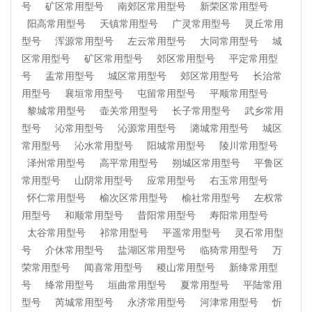
号
矿区常用型号
南郊区常用型号
新荣区常用型号
阳高常用型号
天镇常用型号
广灵常用型号
灵丘常用
型号
浑源常用型号
左云常用型号
大同常用型号
城
区常用型号
矿区常用型号
郊区常用型号
平定常用型
号
盂常用型号
城区常用型号
郊区常用型号
长治常
用型号
襄垣常用型号
屯留常用型号
平顺常用型号
黎城常用型号
壶关常用型号
长子常用型号
武乡常用
型号
沁常用型号
沁源常用型号
潞城常用型号
城区
常用型号
沁水常用型号
阳城常用型号
陵川常用型号
泽州常用型号
高平常用型号
朔城区常用型号
平鲁区
常用型号
山阴常用型号
应常用型号
右玉常用型号
怀仁常用型号
榆次区常用型号
榆社常用型号
左权常
用型号
和顺常用型号
昔阳常用型号
寿阳常用型号
太谷常用型号
祁常用型号
平遥常用型号
灵石常用型
号
介休常用型号
盐湖区常用型号
临猗常用型号
万
荣常用型号
闻喜常用型号
稷山常用型号
新绛常用型
号
绛常用型号
垣曲常用型号
夏常用型号
平陆常用
型号
芮城常用型号
永济常用型号
河津常用型号
忻