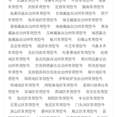
号
武威常用型号
张掖常用型号
平凉常用型号
酒泉
常用型号
庆阳常用型号
定西常用型号
陇南常用型号
临夏回族自治州常用型号
甘南藏族自治州常用型号
西宁
常用型号
海东地区常用型号
海北藏族自治州常用型号
黄南藏族自治州常用型号
海南藏族自治州常用型号
果洛
藏族自治州常用型号
玉树藏族自治州常用型号
海西蒙古
族藏族自治州常用型号
银川常用型号
石嘴山常用型号
吴忠常用型号
固原常用型号
中卫常用型号
乌鲁木齐
常用型号
克拉玛依常用型号
吐鲁番地区常用型号
哈密
地区常用型号
昌吉回族自治州常用型号
博尔塔拉蒙古自
治州常用型号
巴音郭楞蒙古自治州常用型号
阿克苏地区
常用型号
克孜勒苏柯尔克孜自治州常用型号
喀什地区常
用型号
和田地区常用型号
伊犁哈萨克自治州常用型号
塔城地区常用型号
阿勒泰地区常用型号
直辖行政单位常
用型号
东城区常用型号
西城区常用型号
崇文区常用型
号
宣武区常用型号
朝阳区常用型号
丰台区常用型号
石景山区常用型号
海淀区常用型号
门头沟区常用型号
房山区常用型号
通州区常用型号
顺义区常用型号
昌