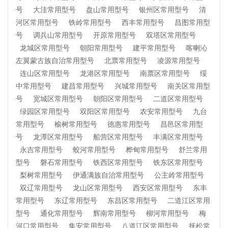
号
大洼常用型号
盘山常用型号
银州区常用型号
清
河区常用型号
铁岭常用型号
西丰常用型号
昌图常用型
号
调兵山常用型号
开原常用型号
双塔区常用型号
龙城区常用型号
朝阳常用型号
建平常用型号
喀喇沁
左翼蒙古族自治常用型号
北票常用型号
凌源常用型号
连山区常用型号
龙港区常用型号
南票区常用型号
绥
中常用型号
建昌常用型号
兴城常用型号
南关区常用型
号
宽城区常用型号
朝阳区常用型号
二道区常用型号
绿园区常用型号
双阳区常用型号
农安常用型号
九台
常用型号
榆树常用型号
德惠常用型号
昌邑区常用型
号
龙潭区常用型号
船营区常用型号
丰满区常用型号
永吉常用型号
蛟河常用型号
桦甸常用型号
舒兰常用
型号
磐石常用型号
铁西区常用型号
铁东区常用型号
梨树常用型号
伊通满族自治常用型号
公主岭常用型号
双辽常用型号
龙山区常用型号
西安区常用型号
东丰
常用型号
东辽常用型号
东昌区常用型号
二道江区常用
型号
通化常用型号
辉南常用型号
柳河常用型号
梅
河口常用型号
集安常用型号
八道江区常用型号
抚松常