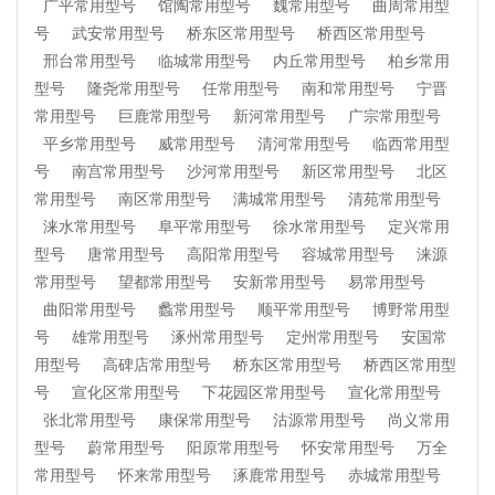
广平常用型号
馆陶常用型号
魏常用型号
曲周常用型
号
武安常用型号
桥东区常用型号
桥西区常用型号
邢台常用型号
临城常用型号
内丘常用型号
柏乡常用
型号
隆尧常用型号
任常用型号
南和常用型号
宁晋
常用型号
巨鹿常用型号
新河常用型号
广宗常用型号
平乡常用型号
威常用型号
清河常用型号
临西常用型
号
南宫常用型号
沙河常用型号
新区常用型号
北区
常用型号
南区常用型号
满城常用型号
清苑常用型号
涞水常用型号
阜平常用型号
徐水常用型号
定兴常用
型号
唐常用型号
高阳常用型号
容城常用型号
涞源
常用型号
望都常用型号
安新常用型号
易常用型号
曲阳常用型号
蠡常用型号
顺平常用型号
博野常用型
号
雄常用型号
涿州常用型号
定州常用型号
安国常
用型号
高碑店常用型号
桥东区常用型号
桥西区常用型
号
宣化区常用型号
下花园区常用型号
宣化常用型号
张北常用型号
康保常用型号
沽源常用型号
尚义常用
型号
蔚常用型号
阳原常用型号
怀安常用型号
万全
常用型号
怀来常用型号
涿鹿常用型号
赤城常用型号