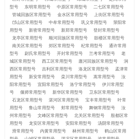
型号
东明常用型号
中原区常用型号
二七区常用型号
管城回族区常用型号
金水区常用型号
上街区常用型号
邙山区常用型号
中牟常用型号
巩义常用型号
荥阳常
用型号
新密常用型号
新郑常用型号
登封常用型号
龙亭区常用型号
顺河回族区常用型号
鼓楼区常用型号
南关区常用型号
郊区常用型号
杞常用型号
通许常用
型号
尉氏常用型号
开封常用型号
兰考常用型号
老
城区常用型号
西工区常用型号
廛河回族区常用型号
涧
西区常用型号
吉利区常用型号
洛龙区常用型号
孟津常
用型号
新安常用型号
栾川常用型号
嵩常用型号
汝
阳常用型号
宜阳常用型号
洛宁常用型号
伊川常用型
号
偃师常用型号
新华区常用型号
卫东区常用型号
石龙区常用型号
湛河区常用型号
宝丰常用型号
叶常
用型号
鲁山常用型号
郏常用型号
舞钢常用型号
汝
州常用型号
文峰区常用型号
北关区常用型号
殷都区常
用型号
龙安区常用型号
安阳常用型号
汤阴常用型号
滑常用型号
内黄常用型号
林州常用型号
鹤山区常用
型号
山城区常用型号
淇滨区常用型号
浚常用型号