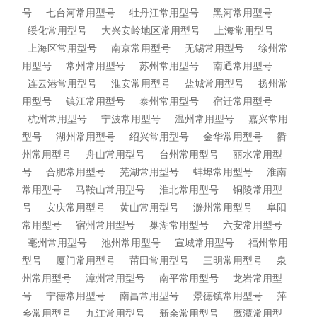
号
七台河常用型号
牡丹江常用型号
黑河常用型号
绥化常用型号
大兴安岭地区常用型号
上海常用型号
上海区常用型号
南京常用型号
无锡常用型号
徐州常
用型号
常州常用型号
苏州常用型号
南通常用型号
连云港常用型号
淮安常用型号
盐城常用型号
扬州常
用型号
镇江常用型号
泰州常用型号
宿迁常用型号
杭州常用型号
宁波常用型号
温州常用型号
嘉兴常用
型号
湖州常用型号
绍兴常用型号
金华常用型号
衢
州常用型号
舟山常用型号
台州常用型号
丽水常用型
号
合肥常用型号
芜湖常用型号
蚌埠常用型号
淮南
常用型号
马鞍山常用型号
淮北常用型号
铜陵常用型
号
安庆常用型号
黄山常用型号
滁州常用型号
阜阳
常用型号
宿州常用型号
巢湖常用型号
六安常用型号
亳州常用型号
池州常用型号
宣城常用型号
福州常用
型号
厦门常用型号
莆田常用型号
三明常用型号
泉
州常用型号
漳州常用型号
南平常用型号
龙岩常用型
号
宁德常用型号
南昌常用型号
景德镇常用型号
萍
乡常用型号
九江常用型号
新余常用型号
鹰潭常用型