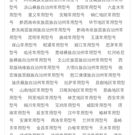
型号
凉山彝族自治州常用型号
贵阳常用型号
六盘水常
用型号
遵义常用型号
安顺常用型号
铜仁地区常用型
号
黔西南布依族苗族自治州常用型号
毕节地区常用型号
黔东南苗族侗族自治州常用型号
黔南布依族苗族自治州常
用型号
昆明常用型号
曲靖常用型号
玉溪常用型号
保山常用型号
昭通常用型号
丽江常用型号
思茅常用
型号
临沧常用型号
楚雄彝族自治州常用型号
红河哈尼
族彝族自治州常用型号
文山壮族苗族自治州常用型号
西
双版纳傣族自治州常用型号
大理白族自治州常用型号
德
宏傣族景颇族自治州常用型号
怒江傈僳族自治州常用型号
迪庆藏族自治州常用型号
拉萨常用型号
昌都地区常用型
号
山南地区常用型号
日喀则地区常用型号
那曲地区常
用型号
阿里地区常用型号
林芝地区常用型号
西安常用
型号
铜川常用型号
宝鸡常用型号
咸阳常用型号
渭
南常用型号
延安常用型号
汉中常用型号
榆林常用型
号
安康常用型号
商洛常用型号
兰州常用型号
嘉峪
关常用型号
金昌常用型号
白银常用型号
天水常用型