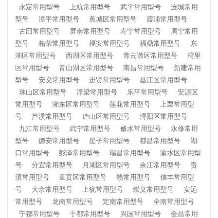
永定常用型号
上杭常用型号
武平常用型号
连城常用
型号
漳平常用型号
蕉城区常用型号
霞浦常用型号
古田常用型号
屏南常用型号
寿宁常用型号
周宁常用
型号
柘荣常用型号
福安常用型号
福鼎常用型号
东
湖区常用型号
西湖区常用型号
青云谱区常用型号
湾里
区常用型号
青山湖区常用型号
南昌常用型号
新建常用
型号
安义常用型号
进贤常用型号
昌江区常用型号
珠山区常用型号
浮梁常用型号
乐平常用型号
安源区
常用型号
湘东区常用型号
莲花常用型号
上栗常用型
号
芦溪常用型号
庐山区常用型号
浔阳区常用型号
九江常用型号
武宁常用型号
修水常用型号
永修常用
型号
德安常用型号
星子常用型号
都昌常用型号
湖
口常用型号
彭泽常用型号
瑞昌常用型号
渝水区常用型
号
分宜常用型号
月湖区常用型号
余江常用型号
贵
溪常用型号
章贡区常用型号
赣常用型号
信丰常用型
号
大余常用型号
上犹常用型号
崇义常用型号
安远
常用型号
龙南常用型号
定南常用型号
全南常用型号
宁都常用型号
于都常用型号
兴国常用型号
会昌常用