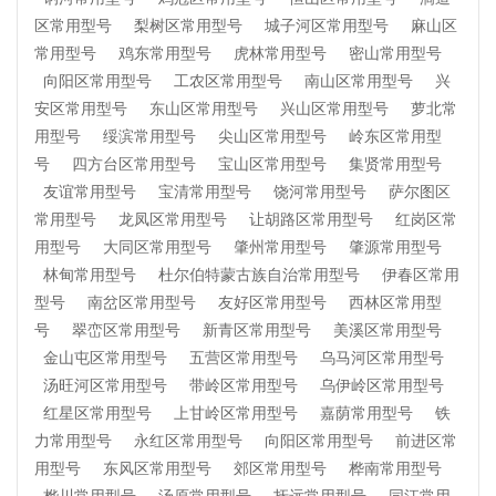
区常用型号
梨树区常用型号
城子河区常用型号
麻山区
常用型号
鸡东常用型号
虎林常用型号
密山常用型号
向阳区常用型号
工农区常用型号
南山区常用型号
兴
安区常用型号
东山区常用型号
兴山区常用型号
萝北常
用型号
绥滨常用型号
尖山区常用型号
岭东区常用型
号
四方台区常用型号
宝山区常用型号
集贤常用型号
友谊常用型号
宝清常用型号
饶河常用型号
萨尔图区
常用型号
龙凤区常用型号
让胡路区常用型号
红岗区常
用型号
大同区常用型号
肇州常用型号
肇源常用型号
林甸常用型号
杜尔伯特蒙古族自治常用型号
伊春区常用
型号
南岔区常用型号
友好区常用型号
西林区常用型
号
翠峦区常用型号
新青区常用型号
美溪区常用型号
金山屯区常用型号
五营区常用型号
乌马河区常用型号
汤旺河区常用型号
带岭区常用型号
乌伊岭区常用型号
红星区常用型号
上甘岭区常用型号
嘉荫常用型号
铁
力常用型号
永红区常用型号
向阳区常用型号
前进区常
用型号
东风区常用型号
郊区常用型号
桦南常用型号