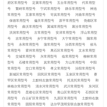
府区常用型号
定襄常用型号
五台常用型号
代常用型
号
繁峙常用型号
宁武常用型号
静乐常用型号
神池
常用型号
五寨常用型号
岢岚常用型号
河曲常用型号
保德常用型号
偏关常用型号
原平常用型号
尧都区常
用型号
曲沃常用型号
翼城常用型号
襄汾常用型号
洪洞常用型号
古常用型号
安泽常用型号
浮山常用型
号
吉常用型号
乡宁常用型号
大宁常用型号
隰常用
型号
永和常用型号
蒲常用型号
汾西常用型号
侯马
常用型号
霍州常用型号
离石区常用型号
文水常用型
号
交城常用型号
兴常用型号
临常用型号
柳林常用
型号
石楼常用型号
岚常用型号
方山常用型号
中阳
常用型号
交口常用型号
孝义常用型号
汾阳常用型号
新城区常用型号
回民区常用型号
玉泉区常用型号
赛
罕区常用型号
土默特左旗常用型号
托克托常用型号
和
林格尔常用型号
清水河常用型号
武川常用型号
东河区
常用型号
昆都仑区常用型号
青山区常用型号
石拐区常
用型号
白云矿区常用型号
九原区常用型号
土默特右旗
常用型号
固阳常用型号
达尔罕茂明安联合旗常用型号