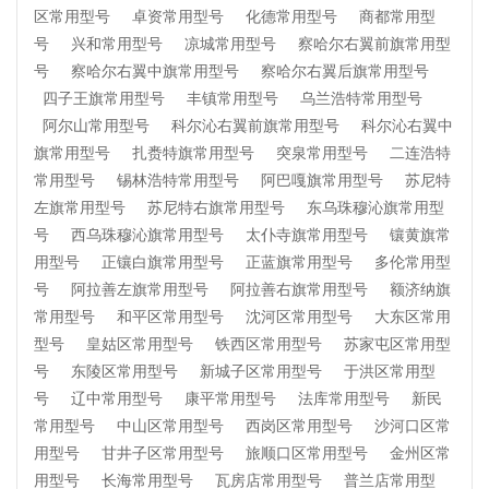
区常用型号
卓资常用型号
化德常用型号
商都常用型
号
兴和常用型号
凉城常用型号
察哈尔右翼前旗常用型
号
察哈尔右翼中旗常用型号
察哈尔右翼后旗常用型号
四子王旗常用型号
丰镇常用型号
乌兰浩特常用型号
阿尔山常用型号
科尔沁右翼前旗常用型号
科尔沁右翼中
旗常用型号
扎赉特旗常用型号
突泉常用型号
二连浩特
常用型号
锡林浩特常用型号
阿巴嘎旗常用型号
苏尼特
左旗常用型号
苏尼特右旗常用型号
东乌珠穆沁旗常用型
号
西乌珠穆沁旗常用型号
太仆寺旗常用型号
镶黄旗常
用型号
正镶白旗常用型号
正蓝旗常用型号
多伦常用型
号
阿拉善左旗常用型号
阿拉善右旗常用型号
额济纳旗
常用型号
和平区常用型号
沈河区常用型号
大东区常用
型号
皇姑区常用型号
铁西区常用型号
苏家屯区常用型
号
东陵区常用型号
新城子区常用型号
于洪区常用型
号
辽中常用型号
康平常用型号
法库常用型号
新民
常用型号
中山区常用型号
西岗区常用型号
沙河口区常
用型号
甘井子区常用型号
旅顺口区常用型号
金州区常
用型号
长海常用型号
瓦房店常用型号
普兰店常用型