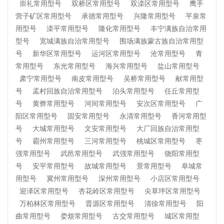
崇礼常用型号
双桥区常用型号
双滦区常用型号
鹰手
营子矿区常用型号
承德常用型号
兴隆常用型号
平泉常
用型号
滦平常用型号
隆化常用型号
丰宁满族自治常用
型号
宽城满族自治常用型号
围场满族蒙古族自治常用型
号
新华区常用型号
运河区常用型号
沧常用型号
青
常用型号
东光常用型号
海兴常用型号
盐山常用型号
肃宁常用型号
南皮常用型号
吴桥常用型号
献常用型
号
孟村回族自治常用型号
泊头常用型号
任丘常用型
号
黄骅常用型号
河间常用型号
安次区常用型号
广
阳区常用型号
固安常用型号
永清常用型号
香河常用型
号
大城常用型号
文安常用型号
大厂回族自治常用型
号
霸州常用型号
三河常用型号
桃城区常用型号
枣
强常用型号
武邑常用型号
武强常用型号
饶阳常用型
号
安平常用型号
故城常用型号
景常用型号
阜城常
用型号
冀州常用型号
深州常用型号
小店区常用型号
迎泽区常用型号
杏花岭区常用型号
尖草坪区常用型号
万柏林区常用型号
晋源区常用型号
清徐常用型号
阳
曲常用型号
娄烦常用型号
古交常用型号
城区常用型