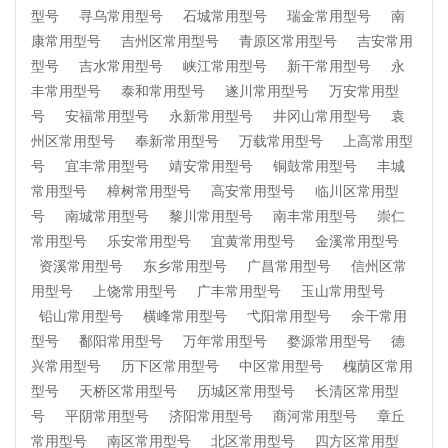
型号
寻乌常用型号
石城常用型号
瑞金常用型号
南
康常用型号
吉州区常用型号
青原区常用型号
吉安常用
型号
吉水常用型号
峡江常用型号
新干常用型号
永
丰常用型号
泰和常用型号
遂川常用型号
万安常用型
号
安福常用型号
永新常用型号
井冈山常用型号
袁
州区常用型号
奉新常用型号
万载常用型号
上高常用型
号
宜丰常用型号
靖安常用型号
铜鼓常用型号
丰城
常用型号
樟树常用型号
高安常用型号
临川区常用型
号
南城常用型号
黎川常用型号
南丰常用型号
崇仁
常用型号
乐安常用型号
宜黄常用型号
金溪常用型号
资溪常用型号
东乡常用型号
广昌常用型号
信州区常
用型号
上饶常用型号
广丰常用型号
玉山常用型号
铅山常用型号
横峰常用型号
弋阳常用型号
余干常用
型号
鄱阳常用型号
万年常用型号
婺源常用型号
德
兴常用型号
历下区常用型号
中区常用型号
槐荫区常用
型号
天桥区常用型号
历城区常用型号
长清区常用型
号
平阴常用型号
济阳常用型号
商河常用型号
章丘
常用型号
南区常用型号
北区常用型号
四方区常用型