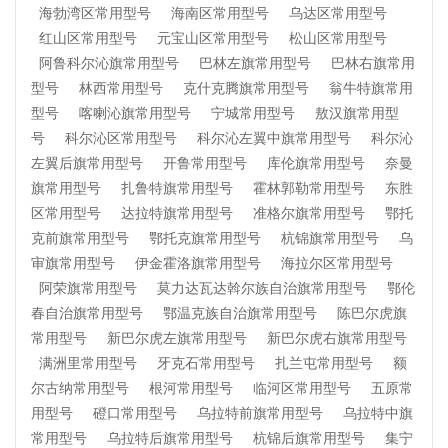
海勃湾区常用型号
海南区常用型号
乌达区常用型号
红山区常用型号
元宝山区常用型号
松山区常用型号
阿鲁科尔沁旗常用型号
巴林左旗常用型号
巴林右旗常用
型号
林西常用型号
克什克腾旗常用型号
翁牛特旗常用
型号
喀喇沁旗常用型号
宁城常用型号
敖汉旗常用型
号
科尔沁区常用型号
科尔沁左翼中旗常用型号
科尔沁
左翼后旗常用型号
开鲁常用型号
库伦旗常用型号
奈曼
旗常用型号
扎鲁特旗常用型号
霍林郭勒常用型号
东胜
区常用型号
达拉特旗常用型号
准格尔旗常用型号
鄂托
克前旗常用型号
鄂托克旗常用型号
杭锦旗常用型号
乌
审旗常用型号
伊金霍洛旗常用型号
海拉尔区常用型号
阿荣旗常用型号
莫力达瓦达斡尔族自治旗常用型号
鄂伦
春自治旗常用型号
鄂温克族自治旗常用型号
陈巴尔虎旗
常用型号
新巴尔虎左旗常用型号
新巴尔虎右旗常用型号
满洲里常用型号
牙克石常用型号
扎兰屯常用型号
额
尔古纳常用型号
根河常用型号
临河区常用型号
五原常
用型号
磴口常用型号
乌拉特前旗常用型号
乌拉特中旗
常用型号
乌拉特后旗常用型号
杭锦后旗常用型号
集宁