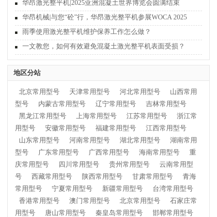
华昂激光整平机|2025亚洲混凝土世界博览会圆满结束
华昂机械|与您“砼”行，华昂激光整平机参展WOCA 2025
雨季使用激光整平机维护保养工作怎么做？
一文教您，如何有效避免混凝土激光整平机表面受损？
地区分站
北京常用型号
天津常用型号
河北常用型号
山西常用
型号
内蒙古常用型号
辽宁常用型号
吉林常用型号
黑龙江常用型号
上海常用型号
江苏常用型号
浙江常
用型号
安徽常用型号
福建常用型号
江西常用型号
山东常用型号
河南常用型号
湖北常用型号
湖南常用
型号
广东常用型号
广西常用型号
海南常用型号
重
庆常用型号
四川常用型号
贵州常用型号
云南常用型
号
西藏常用型号
陕西常用型号
甘肃常用型号
青海
常用型号
宁夏常用型号
新疆常用型号
台湾常用型号
香港常用型号
澳门常用型号
北京常用型号
石家庄常
用型号
唐山常用型号
秦皇岛常用型号
邯郸常用型号