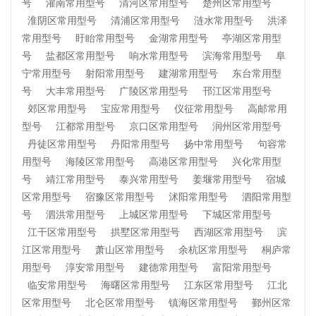
号
灌南常用型号
清河区常用型号
楚州区常用型号
淮阴区常用型号
清浦区常用型号
涟水常用型号
洪泽
常用型号
盱眙常用型号
金湖常用型号
亭湖区常用型
号
盐都区常用型号
响水常用型号
滨海常用型号
阜
宁常用型号
射阳常用型号
建湖常用型号
东台常用型
号
大丰常用型号
广陵区常用型号
邗江区常用型号
郊区常用型号
宝应常用型号
仪征常用型号
高邮常用
型号
江都常用型号
京口区常用型号
润州区常用型号
丹徒区常用型号
丹阳常用型号
扬中常用型号
句容常
用型号
海陵区常用型号
高港区常用型号
兴化常用型
号
靖江常用型号
泰兴常用型号
姜堰常用型号
宿城
区常用型号
宿豫区常用型号
沭阳常用型号
泗阳常用型
号
泗洪常用型号
上城区常用型号
下城区常用型号
江干区常用型号
拱墅区常用型号
西湖区常用型号
滨
江区常用型号
萧山区常用型号
余杭区常用型号
桐庐常
用型号
淳安常用型号
建德常用型号
富阳常用型号
临安常用型号
海曙区常用型号
江东区常用型号
江北
区常用型号
北仑区常用型号
镇海区常用型号
鄞州区常