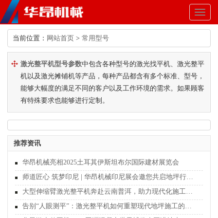
Toggl
naviga
当前位置：
网站首页
>
常用型号
激光整平机型号参数
中包含各种型号的激光找平机、激光整平
机以及激光摊铺机等产品，每种产品都含有多个标准、型号，
能够大幅度的满足不同的客户以及工作环境的需求。如果顾客
有特殊要求也能够进行定制。
推荐资讯
华昂机械亮相2025土耳其伊斯坦布尔国际建材展览会
师道匠心 筑梦印尼 | 华昂机械印尼展会邀您共启地坪行业新纪元
大型伸缩臂激光整平机奔赴云南普洱，助力现代化施工新篇章
告别“人眼测平”：激光整平机如何重塑现代地坪施工的行业标准