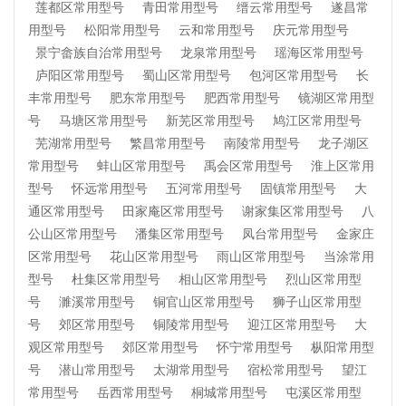
莲都区常用型号
青田常用型号
缙云常用型号
遂昌常
用型号
松阳常用型号
云和常用型号
庆元常用型号
景宁畲族自治常用型号
龙泉常用型号
瑶海区常用型号
庐阳区常用型号
蜀山区常用型号
包河区常用型号
长
丰常用型号
肥东常用型号
肥西常用型号
镜湖区常用型
号
马塘区常用型号
新芜区常用型号
鸠江区常用型号
芜湖常用型号
繁昌常用型号
南陵常用型号
龙子湖区
常用型号
蚌山区常用型号
禹会区常用型号
淮上区常用
型号
怀远常用型号
五河常用型号
固镇常用型号
大
通区常用型号
田家庵区常用型号
谢家集区常用型号
八
公山区常用型号
潘集区常用型号
凤台常用型号
金家庄
区常用型号
花山区常用型号
雨山区常用型号
当涂常用
型号
杜集区常用型号
相山区常用型号
烈山区常用型
号
濉溪常用型号
铜官山区常用型号
狮子山区常用型
号
郊区常用型号
铜陵常用型号
迎江区常用型号
大
观区常用型号
郊区常用型号
怀宁常用型号
枞阳常用型
号
潜山常用型号
太湖常用型号
宿松常用型号
望江
常用型号
岳西常用型号
桐城常用型号
屯溪区常用型