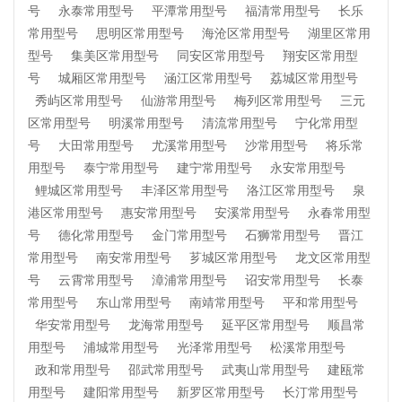
号
永泰常用型号
平潭常用型号
福清常用型号
长乐
常用型号
思明区常用型号
海沧区常用型号
湖里区常用
型号
集美区常用型号
同安区常用型号
翔安区常用型
号
城厢区常用型号
涵江区常用型号
荔城区常用型号
秀屿区常用型号
仙游常用型号
梅列区常用型号
三元
区常用型号
明溪常用型号
清流常用型号
宁化常用型
号
大田常用型号
尤溪常用型号
沙常用型号
将乐常
用型号
泰宁常用型号
建宁常用型号
永安常用型号
鲤城区常用型号
丰泽区常用型号
洛江区常用型号
泉
港区常用型号
惠安常用型号
安溪常用型号
永春常用型
号
德化常用型号
金门常用型号
石狮常用型号
晋江
常用型号
南安常用型号
芗城区常用型号
龙文区常用型
号
云霄常用型号
漳浦常用型号
诏安常用型号
长泰
常用型号
东山常用型号
南靖常用型号
平和常用型号
华安常用型号
龙海常用型号
延平区常用型号
顺昌常
用型号
浦城常用型号
光泽常用型号
松溪常用型号
政和常用型号
邵武常用型号
武夷山常用型号
建瓯常
用型号
建阳常用型号
新罗区常用型号
长汀常用型号