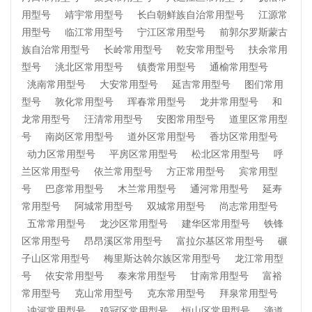
用型号
靖宇常用型号
长白朝鲜族自治常用型号
江源常
用型号
临江常用型号
宁江区常用型号
前郭尔罗斯蒙古
族自治常用型号
长岭常用型号
乾安常用型号
扶余常用
型号
洮北区常用型号
镇赉常用型号
通榆常用型号
洮南常用型号
大安常用型号
延吉常用型号
图们常用
型号
敦化常用型号
珲春常用型号
龙井常用型号
和
龙常用型号
汪清常用型号
安图常用型号
道里区常用型
号
南岗区常用型号
道外区常用型号
香坊区常用型号
动力区常用型号
平房区常用型号
松北区常用型号
呼
兰区常用型号
依兰常用型号
方正常用型号
宾常用型
号
巴彦常用型号
木兰常用型号
通河常用型号
延寿
常用型号
阿城常用型号
双城常用型号
尚志常用型号
五常常用型号
龙沙区常用型号
建华区常用型号
铁锋
区常用型号
昂昂溪区常用型号
富拉尔基区常用型号
碾
子山区常用型号
梅里斯达斡尔族区常用型号
龙江常用型
号
依安常用型号
泰来常用型号
甘南常用型号
富裕
常用型号
克山常用型号
克东常用型号
拜泉常用型号
讷河常用型号
鸡冠区常用型号
恒山区常用型号
滴道