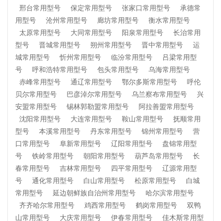
邢台常用型号
保定常用型号
张家口常用型号
承德常
用型号
沧州常用型号
廊坊常用型号
衡水常用型号
太原常用型号
大同常用型号
阳泉常用型号
长治常用
型号
晋城常用型号
朔州常用型号
晋中常用型号
运
城常用型号
忻州常用型号
临汾常用型号
吕梁常用型
号
呼和浩特常用型号
包头常用型号
乌海常用型号
赤峰常用型号
通辽常用型号
鄂尔多斯常用型号
呼伦
贝尔常用型号
巴彦淖尔常用型号
乌兰察布常用型号
兴
安盟常用型号
锡林郭勒盟常用型号
阿拉善盟常用型号
沈阳常用型号
大连常用型号
鞍山常用型号
抚顺常用
型号
本溪常用型号
丹东常用型号
锦州常用型号
营
口常用型号
阜新常用型号
辽阳常用型号
盘锦常用型
号
铁岭常用型号
朝阳常用型号
葫芦岛常用型号
长
春常用型号
吉林常用型号
四平常用型号
辽源常用型
号
通化常用型号
白山常用型号
松原常用型号
白城
常用型号
延边朝鲜族自治州常用型号
哈尔滨常用型号
齐齐哈尔常用型号
鸡西常用型号
鹤岗常用型号
双鸭
山常用型号
大庆常用型号
伊春常用型号
佳木斯常用型