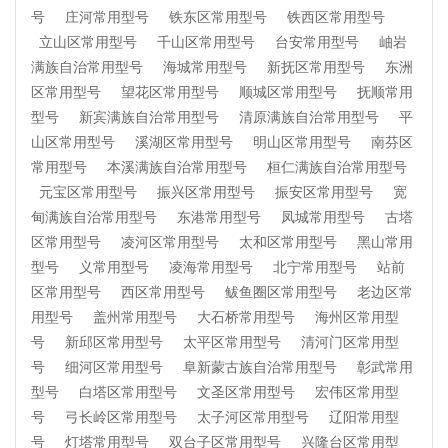
号
庄河常用型号
铁东区常用型号
铁西区常用型号
立山区常用型号
千山区常用型号
台安常用型号
岫岩
满族自治常用型号
海城常用型号
新抚区常用型号
东洲
区常用型号
望花区常用型号
顺城区常用型号
抚顺常用
型号
新宾满族自治常用型号
清原满族自治常用型号
平
山区常用型号
溪湖区常用型号
明山区常用型号
南芬区
常用型号
本溪满族自治常用型号
桓仁满族自治常用型号
元宝区常用型号
振兴区常用型号
振安区常用型号
宽
甸满族自治常用型号
东港常用型号
凤城常用型号
古塔
区常用型号
凌河区常用型号
太和区常用型号
黑山常用
型号
义常用型号
凌海常用型号
北宁常用型号
站前
区常用型号
西区常用型号
鲅鱼圈区常用型号
老边区常
用型号
盖州常用型号
大石桥常用型号
海州区常用型
号
新邱区常用型号
太平区常用型号
清河门区常用型
号
细河区常用型号
阜新蒙古族自治常用型号
彰武常用
型号
白塔区常用型号
文圣区常用型号
宏伟区常用型
号
弓长岭区常用型号
太子河区常用型号
辽阳常用型
号
灯塔常用型号
双台子区常用型号
兴隆台区常用型