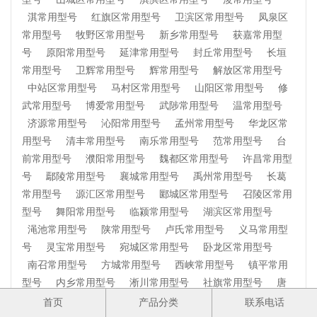
淇常用型号
红旗区常用型号
卫滨区常用型号
凤泉区
常用型号
牧野区常用型号
新乡常用型号
获嘉常用型
号
原阳常用型号
延津常用型号
封丘常用型号
长垣
常用型号
卫辉常用型号
辉常用型号
解放区常用型号
中站区常用型号
马村区常用型号
山阳区常用型号
修
武常用型号
博爱常用型号
武陟常用型号
温常用型号
济源常用型号
沁阳常用型号
孟州常用型号
华龙区常
用型号
清丰常用型号
南乐常用型号
范常用型号
台
前常用型号
濮阳常用型号
魏都区常用型号
许昌常用型
号
鄢陵常用型号
襄城常用型号
禹州常用型号
长葛
常用型号
源汇区常用型号
郾城区常用型号
召陵区常用
型号
舞阳常用型号
临颍常用型号
湖滨区常用型号
渑池常用型号
陕常用型号
卢氏常用型号
义马常用型
号
灵宝常用型号
宛城区常用型号
卧龙区常用型号
南召常用型号
方城常用型号
西峡常用型号
镇平常用
型号
内乡常用型号
淅川常用型号
社旗常用型号
唐
河常用型号
新野常用型号
桐柏常用型号
邓州常用型
首页
产品分类
联系电话