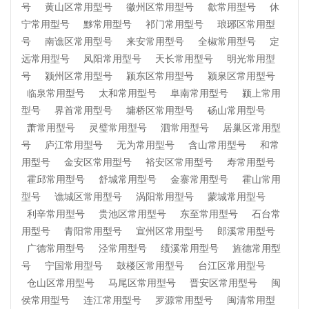
号
黄山区常用型号
徽州区常用型号
歙常用型号
休
宁常用型号
黟常用型号
祁门常用型号
琅琊区常用型
号
南谯区常用型号
来安常用型号
全椒常用型号
定
远常用型号
凤阳常用型号
天长常用型号
明光常用型
号
颍州区常用型号
颍东区常用型号
颍泉区常用型号
临泉常用型号
太和常用型号
阜南常用型号
颍上常用
型号
界首常用型号
墉桥区常用型号
砀山常用型号
萧常用型号
灵璧常用型号
泗常用型号
居巢区常用型
号
庐江常用型号
无为常用型号
含山常用型号
和常
用型号
金安区常用型号
裕安区常用型号
寿常用型号
霍邱常用型号
舒城常用型号
金寨常用型号
霍山常用
型号
谯城区常用型号
涡阳常用型号
蒙城常用型号
利辛常用型号
贵池区常用型号
东至常用型号
石台常
用型号
青阳常用型号
宣州区常用型号
郎溪常用型号
广德常用型号
泾常用型号
绩溪常用型号
旌德常用型
号
宁国常用型号
鼓楼区常用型号
台江区常用型号
仓山区常用型号
马尾区常用型号
晋安区常用型号
闽
侯常用型号
连江常用型号
罗源常用型号
闽清常用型