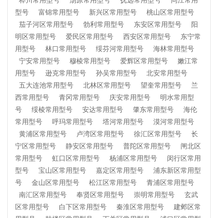
桦川常用型号
汤原常用型号
抚远常用型号
同江常用
型号
富锦常用型号
新兴区常用型号
桃山区常用型号
茄子河区常用型号
勃利常用型号
东安区常用型号
阳
明区常用型号
爱民区常用型号
西安区常用型号
东宁常
用型号
林口常用型号
绥芬河常用型号
海林常用型号
宁安常用型号
穆棱常用型号
爱辉区常用型号
嫩江常
用型号
逊克常用型号
孙吴常用型号
北安常用型号
五大连池常用型号
北林区常用型号
望奎常用型号
兰
西常用型号
青冈常用型号
庆安常用型号
明水常用型
号
绥棱常用型号
安达常用型号
肇东常用型号
海伦
常用型号
呼玛常用型号
塔河常用型号
漠河常用型号
黄浦区常用型号
卢湾区常用型号
徐汇区常用型号
长
宁区常用型号
静安区常用型号
普陀区常用型号
闸北区
常用型号
虹口区常用型号
杨浦区常用型号
闵行区常用
型号
宝山区常用型号
嘉定区常用型号
浦东新区常用型
号
金山区常用型号
松江区常用型号
青浦区常用型号
南汇区常用型号
奉贤区常用型号
崇明常用型号
玄武
区常用型号
白下区常用型号
秦淮区常用型号
建邺区常