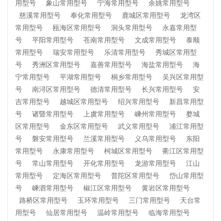
用型号
象山常用型号
宁海常用型号
余姚常用型号
慈溪常用型号
奉化常用型号
鹿城区常用型号
龙湾区
常用型号
瓯海区常用型号
洞头常用型号
永嘉常用型
号
平阳常用型号
苍南常用型号
文成常用型号
泰顺
常用型号
瑞安常用型号
乐清常用型号
秀城区常用型
号
秀洲区常用型号
嘉善常用型号
海盐常用型号
海
宁常用型号
平湖常用型号
桐乡常用型号
吴兴区常用型
号
南浔区常用型号
德清常用型号
长兴常用型号
安
吉常用型号
越城区常用型号
绍兴常用型号
新昌常用型
号
诸暨常用型号
上虞常用型号
嵊州常用型号
婺城
区常用型号
金东区常用型号
武义常用型号
浦江常用型
号
磐安常用型号
兰溪常用型号
义乌常用型号
东阳
常用型号
永康常用型号
柯城区常用型号
衢江区常用型
号
常山常用型号
开化常用型号
龙游常用型号
江山
常用型号
定海区常用型号
普陀区常用型号
岱山常用型
号
嵊泗常用型号
椒江区常用型号
黄岩区常用型号
路桥区常用型号
玉环常用型号
三门常用型号
天台常
用型号
仙居常用型号
温岭常用型号
临海常用型号