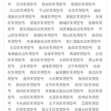
号
庄河常用型号
铁东区常用型号
铁西区常用型号
立山区常用型号
千山区常用型号
台安常用型号
岫岩
满族自治常用型号
海城常用型号
新抚区常用型号
东洲
区常用型号
望花区常用型号
顺城区常用型号
抚顺常用
型号
新宾满族自治常用型号
清原满族自治常用型号
平
山区常用型号
溪湖区常用型号
明山区常用型号
南芬区
常用型号
本溪满族自治常用型号
桓仁满族自治常用型号
元宝区常用型号
振兴区常用型号
振安区常用型号
宽
甸满族自治常用型号
东港常用型号
凤城常用型号
古塔
区常用型号
凌河区常用型号
太和区常用型号
黑山常用
型号
义常用型号
凌海常用型号
北宁常用型号
站前
区常用型号
西区常用型号
鲅鱼圈区常用型号
老边区常
用型号
盖州常用型号
大石桥常用型号
海州区常用型
号
新邱区常用型号
太平区常用型号
清河门区常用型
号
细河区常用型号
阜新蒙古族自治常用型号
彰武常用
型号
白塔区常用型号
文圣区常用型号
宏伟区常用型
号
弓长岭区常用型号
太子河区常用型号
辽阳常用型
号
灯塔常用型号
双台子区常用型号
兴隆台区常用型