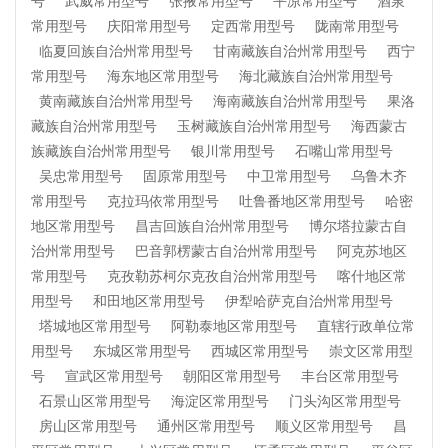
号
武威常用型号
张掖常用型号
平凉常用型号
酒泉
常用型号
庆阳常用型号
定西常用型号
陇南常用型号
临夏回族自治州常用型号
甘南藏族自治州常用型号
西宁
常用型号
海东地区常用型号
海北藏族自治州常用型号
黄南藏族自治州常用型号
海南藏族自治州常用型号
果洛
藏族自治州常用型号
玉树藏族自治州常用型号
海西蒙古
族藏族自治州常用型号
银川常用型号
石嘴山常用型号
吴忠常用型号
固原常用型号
中卫常用型号
乌鲁木齐
常用型号
克拉玛依常用型号
吐鲁番地区常用型号
哈密
地区常用型号
昌吉回族自治州常用型号
博尔塔拉蒙古自
治州常用型号
巴音郭楞蒙古自治州常用型号
阿克苏地区
常用型号
克孜勒苏柯尔克孜自治州常用型号
喀什地区常
用型号
和田地区常用型号
伊犁哈萨克自治州常用型号
塔城地区常用型号
阿勒泰地区常用型号
直辖行政单位常
用型号
东城区常用型号
西城区常用型号
崇文区常用型
号
宣武区常用型号
朝阳区常用型号
丰台区常用型号
石景山区常用型号
海淀区常用型号
门头沟区常用型号
房山区常用型号
通州区常用型号
顺义区常用型号
昌