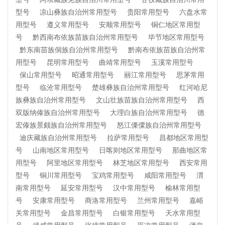
型号
凉山彝族自治州常用型号
贵阳常用型号
六盘水常
用型号
遵义常用型号
安顺常用型号
铜仁地区常用型
号
黔西南布依族苗族自治州常用型号
毕节地区常用型号
黔东南苗族侗族自治州常用型号
黔南布依族苗族自治州常
用型号
昆明常用型号
曲靖常用型号
玉溪常用型号
保山常用型号
昭通常用型号
丽江常用型号
思茅常用
型号
临沧常用型号
楚雄彝族自治州常用型号
红河哈尼
族彝族自治州常用型号
文山壮族苗族自治州常用型号
西
双版纳傣族自治州常用型号
大理白族自治州常用型号
德
宏傣族景颇族自治州常用型号
怒江傈僳族自治州常用型号
迪庆藏族自治州常用型号
拉萨常用型号
昌都地区常用型
号
山南地区常用型号
日喀则地区常用型号
那曲地区常
用型号
阿里地区常用型号
林芝地区常用型号
西安常用
型号
铜川常用型号
宝鸡常用型号
咸阳常用型号
渭
南常用型号
延安常用型号
汉中常用型号
榆林常用型
号
安康常用型号
商洛常用型号
兰州常用型号
嘉峪
关常用型号
金昌常用型号
白银常用型号
天水常用型