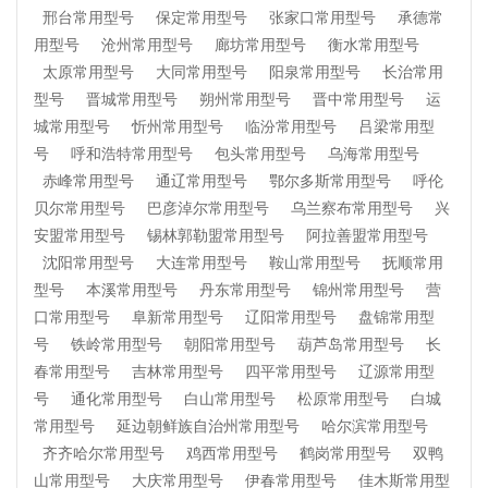
邢台常用型号
保定常用型号
张家口常用型号
承德常
用型号
沧州常用型号
廊坊常用型号
衡水常用型号
太原常用型号
大同常用型号
阳泉常用型号
长治常用
型号
晋城常用型号
朔州常用型号
晋中常用型号
运
城常用型号
忻州常用型号
临汾常用型号
吕梁常用型
号
呼和浩特常用型号
包头常用型号
乌海常用型号
赤峰常用型号
通辽常用型号
鄂尔多斯常用型号
呼伦
贝尔常用型号
巴彦淖尔常用型号
乌兰察布常用型号
兴
安盟常用型号
锡林郭勒盟常用型号
阿拉善盟常用型号
沈阳常用型号
大连常用型号
鞍山常用型号
抚顺常用
型号
本溪常用型号
丹东常用型号
锦州常用型号
营
口常用型号
阜新常用型号
辽阳常用型号
盘锦常用型
号
铁岭常用型号
朝阳常用型号
葫芦岛常用型号
长
春常用型号
吉林常用型号
四平常用型号
辽源常用型
号
通化常用型号
白山常用型号
松原常用型号
白城
常用型号
延边朝鲜族自治州常用型号
哈尔滨常用型号
齐齐哈尔常用型号
鸡西常用型号
鹤岗常用型号
双鸭
山常用型号
大庆常用型号
伊春常用型号
佳木斯常用型