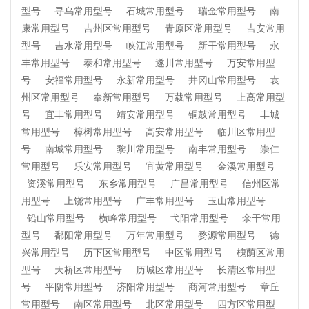
型号
寻乌常用型号
石城常用型号
瑞金常用型号
南
康常用型号
吉州区常用型号
青原区常用型号
吉安常用
型号
吉水常用型号
峡江常用型号
新干常用型号
永
丰常用型号
泰和常用型号
遂川常用型号
万安常用型
号
安福常用型号
永新常用型号
井冈山常用型号
袁
州区常用型号
奉新常用型号
万载常用型号
上高常用型
号
宜丰常用型号
靖安常用型号
铜鼓常用型号
丰城
常用型号
樟树常用型号
高安常用型号
临川区常用型
号
南城常用型号
黎川常用型号
南丰常用型号
崇仁
常用型号
乐安常用型号
宜黄常用型号
金溪常用型号
资溪常用型号
东乡常用型号
广昌常用型号
信州区常
用型号
上饶常用型号
广丰常用型号
玉山常用型号
铅山常用型号
横峰常用型号
弋阳常用型号
余干常用
型号
鄱阳常用型号
万年常用型号
婺源常用型号
德
兴常用型号
历下区常用型号
中区常用型号
槐荫区常用
型号
天桥区常用型号
历城区常用型号
长清区常用型
号
平阴常用型号
济阳常用型号
商河常用型号
章丘
常用型号
南区常用型号
北区常用型号
四方区常用型