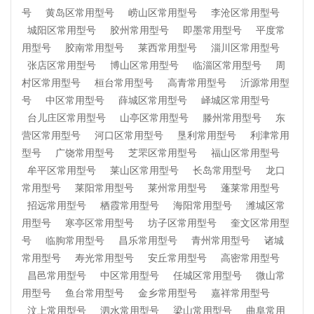
号
黄岛区常用型号
崂山区常用型号
李沧区常用型号
城阳区常用型号
胶州常用型号
即墨常用型号
平度常
用型号
胶南常用型号
莱西常用型号
淄川区常用型号
张店区常用型号
博山区常用型号
临淄区常用型号
周
村区常用型号
桓台常用型号
高青常用型号
沂源常用型
号
中区常用型号
薛城区常用型号
峄城区常用型号
台儿庄区常用型号
山亭区常用型号
滕州常用型号
东
营区常用型号
河口区常用型号
垦利常用型号
利津常用
型号
广饶常用型号
芝罘区常用型号
福山区常用型号
牟平区常用型号
莱山区常用型号
长岛常用型号
龙口
常用型号
莱阳常用型号
莱州常用型号
蓬莱常用型号
招远常用型号
栖霞常用型号
海阳常用型号
潍城区常
用型号
寒亭区常用型号
坊子区常用型号
奎文区常用型
号
临朐常用型号
昌乐常用型号
青州常用型号
诸城
常用型号
寿光常用型号
安丘常用型号
高密常用型号
昌邑常用型号
中区常用型号
任城区常用型号
微山常
用型号
鱼台常用型号
金乡常用型号
嘉祥常用型号
汶上常用型号
泗水常用型号
梁山常用型号
曲阜常用