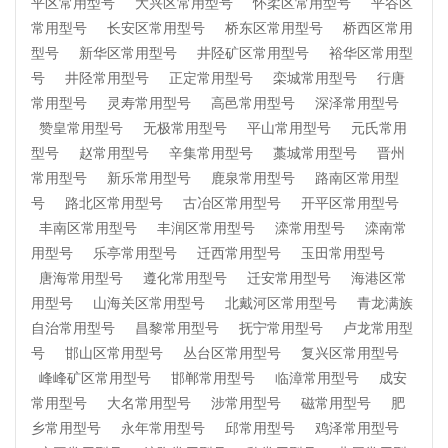
平区常用型号
大兴区常用型号
怀柔区常用型号
平谷区
常用型号
长安区常用型号
桥东区常用型号
桥西区常用
型号
新华区常用型号
井陉矿区常用型号
裕华区常用型
号
井陉常用型号
正定常用型号
栾城常用型号
行唐
常用型号
灵寿常用型号
高邑常用型号
深泽常用型号
赞皇常用型号
无极常用型号
平山常用型号
元氏常用
型号
赵常用型号
辛集常用型号
藁城常用型号
晋州
常用型号
新乐常用型号
鹿泉常用型号
路南区常用型
号
路北区常用型号
古冶区常用型号
开平区常用型号
丰南区常用型号
丰润区常用型号
滦常用型号
滦南常
用型号
乐亭常用型号
迁西常用型号
玉田常用型号
唐海常用型号
遵化常用型号
迁安常用型号
海港区常
用型号
山海关区常用型号
北戴河区常用型号
青龙满族
自治常用型号
昌黎常用型号
抚宁常用型号
卢龙常用型
号
邯山区常用型号
丛台区常用型号
复兴区常用型号
峰峰矿区常用型号
邯郸常用型号
临漳常用型号
成安
常用型号
大名常用型号
涉常用型号
磁常用型号
肥
乡常用型号
永年常用型号
邱常用型号
鸡泽常用型号