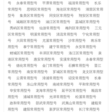
号
永泰常用型号
平潭常用型号
福清常用型号
长乐
常用型号
思明区常用型号
海沧区常用型号
湖里区常用
型号
集美区常用型号
同安区常用型号
翔安区常用型
号
城厢区常用型号
涵江区常用型号
荔城区常用型号
秀屿区常用型号
仙游常用型号
梅列区常用型号
三元
区常用型号
明溪常用型号
清流常用型号
宁化常用型
号
大田常用型号
尤溪常用型号
沙常用型号
将乐常
用型号
泰宁常用型号
建宁常用型号
永安常用型号
鲤城区常用型号
丰泽区常用型号
洛江区常用型号
泉
港区常用型号
惠安常用型号
安溪常用型号
永春常用型
号
德化常用型号
金门常用型号
石狮常用型号
晋江
常用型号
南安常用型号
芗城区常用型号
龙文区常用型
号
云霄常用型号
漳浦常用型号
诏安常用型号
长泰
常用型号
东山常用型号
南靖常用型号
平和常用型号
华安常用型号
龙海常用型号
延平区常用型号
顺昌常
用型号
浦城常用型号
光泽常用型号
松溪常用型号
政和常用型号
邵武常用型号
武夷山常用型号
建瓯常
用型号
建阳常用型号
新罗区常用型号
长汀常用型号