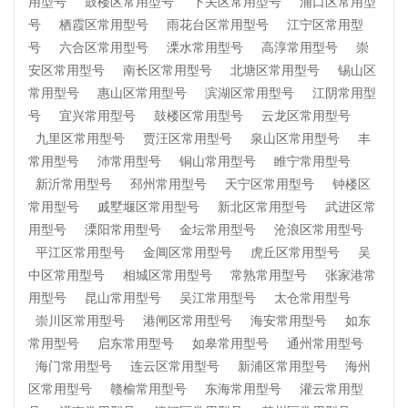
用型号
鼓楼区常用型号
下关区常用型号
浦口区常用型
号
栖霞区常用型号
雨花台区常用型号
江宁区常用型
号
六合区常用型号
溧水常用型号
高淳常用型号
崇
安区常用型号
南长区常用型号
北塘区常用型号
锡山区
常用型号
惠山区常用型号
滨湖区常用型号
江阴常用型
号
宜兴常用型号
鼓楼区常用型号
云龙区常用型号
九里区常用型号
贾汪区常用型号
泉山区常用型号
丰
常用型号
沛常用型号
铜山常用型号
睢宁常用型号
新沂常用型号
邳州常用型号
天宁区常用型号
钟楼区
常用型号
戚墅堰区常用型号
新北区常用型号
武进区常
用型号
溧阳常用型号
金坛常用型号
沧浪区常用型号
平江区常用型号
金阊区常用型号
虎丘区常用型号
吴
中区常用型号
相城区常用型号
常熟常用型号
张家港常
用型号
昆山常用型号
吴江常用型号
太仓常用型号
崇川区常用型号
港闸区常用型号
海安常用型号
如东
常用型号
启东常用型号
如皋常用型号
通州常用型号
海门常用型号
连云区常用型号
新浦区常用型号
海州
区常用型号
赣榆常用型号
东海常用型号
灌云常用型