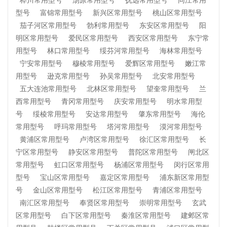
桦川常用型号
汤原常用型号
抚远常用型号
同江常用
型号
富锦常用型号
新兴区常用型号
桃山区常用型号
茄子河区常用型号
勃利常用型号
东安区常用型号
阳
明区常用型号
爱民区常用型号
西安区常用型号
东宁常
用型号
林口常用型号
绥芬河常用型号
海林常用型号
宁安常用型号
穆棱常用型号
爱辉区常用型号
嫩江常
用型号
逊克常用型号
孙吴常用型号
北安常用型号
五大连池常用型号
北林区常用型号
望奎常用型号
兰
西常用型号
青冈常用型号
庆安常用型号
明水常用型
号
绥棱常用型号
安达常用型号
肇东常用型号
海伦
常用型号
呼玛常用型号
塔河常用型号
漠河常用型号
黄浦区常用型号
卢湾区常用型号
徐汇区常用型号
长
宁区常用型号
静安区常用型号
普陀区常用型号
闸北区
常用型号
虹口区常用型号
杨浦区常用型号
闵行区常用
型号
宝山区常用型号
嘉定区常用型号
浦东新区常用型
号
金山区常用型号
松江区常用型号
青浦区常用型号
南汇区常用型号
奉贤区常用型号
崇明常用型号
玄武
区常用型号
白下区常用型号
秦淮区常用型号
建邺区常