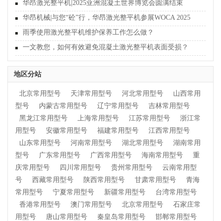
华昂激光整平机|2025亚洲混凝土世界博览会圆满结束
华昂机械|与您“砼”行，华昂激光整平机参展WOCA 2025
雨季使用激光整平机维护保养工作怎么做？
一文教您，如何有效避免混凝土激光整平机表面受损？
地区分站
北京常用型号
天津常用型号
河北常用型号
山西常用
型号
内蒙古常用型号
辽宁常用型号
吉林常用型号
黑龙江常用型号
上海常用型号
江苏常用型号
浙江常
用型号
安徽常用型号
福建常用型号
江西常用型号
山东常用型号
河南常用型号
湖北常用型号
湖南常用
型号
广东常用型号
广西常用型号
海南常用型号
重
庆常用型号
四川常用型号
贵州常用型号
云南常用型
号
西藏常用型号
陕西常用型号
甘肃常用型号
青海
常用型号
宁夏常用型号
新疆常用型号
台湾常用型号
香港常用型号
澳门常用型号
北京常用型号
石家庄常
用型号
唐山常用型号
秦皇岛常用型号
邯郸常用型号