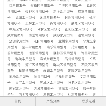
淇常用型号
红旗区常用型号
卫滨区常用型号
凤泉区
常用型号
牧野区常用型号
新乡常用型号
获嘉常用型
号
原阳常用型号
延津常用型号
封丘常用型号
长垣
常用型号
卫辉常用型号
辉常用型号
解放区常用型号
中站区常用型号
马村区常用型号
山阳区常用型号
修
武常用型号
博爱常用型号
武陟常用型号
温常用型号
济源常用型号
沁阳常用型号
孟州常用型号
华龙区常
用型号
清丰常用型号
南乐常用型号
范常用型号
台
前常用型号
濮阳常用型号
魏都区常用型号
许昌常用型
号
鄢陵常用型号
襄城常用型号
禹州常用型号
长葛
常用型号
源汇区常用型号
郾城区常用型号
召陵区常用
型号
舞阳常用型号
临颍常用型号
湖滨区常用型号
渑池常用型号
陕常用型号
卢氏常用型号
义马常用型
号
灵宝常用型号
宛城区常用型号
卧龙区常用型号
南召常用型号
方城常用型号
西峡常用型号
镇平常用
型号
内乡常用型号
淅川常用型号
社旗常用型号
唐
河常用型号
新野常用型号
桐柏常用型号
邓州常用型
首页
产品分类
联系电话