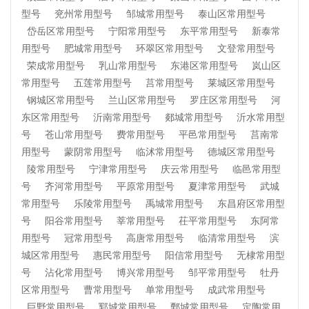
型号
兖州常用型号
邹城常用型号
泰山区常用型号
岱岳区常用型号
宁阳常用型号
东平常用型号
新泰常
用型号
肥城常用型号
环翠区常用型号
文登常用型号
荣成常用型号
乳山常用型号
东港区常用型号
岚山区
常用型号
五莲常用型号
莒常用型号
莱城区常用型号
钢城区常用型号
兰山区常用型号
罗庄区常用型号
河
东区常用型号
沂南常用型号
郯城常用型号
沂水常用型
号
苍山常用型号
费常用型号
平邑常用型号
莒南常
用型号
蒙阴常用型号
临沭常用型号
德城区常用型号
陵常用型号
宁津常用型号
庆云常用型号
临邑常用型
号
齐河常用型号
平原常用型号
夏津常用型号
武城
常用型号
乐陵常用型号
禹城常用型号
东昌府区常用型
号
阳谷常用型号
莘常用型号
茌平常用型号
东阿常
用型号
冠常用型号
高唐常用型号
临清常用型号
滨
城区常用型号
惠民常用型号
阳信常用型号
无棣常用型
号
沾化常用型号
博兴常用型号
邹平常用型号
牡丹
区常用型号
曹常用型号
单常用型号
成武常用型号
巨野常用型号
郓城常用型号
鄄城常用型号
定陶常用