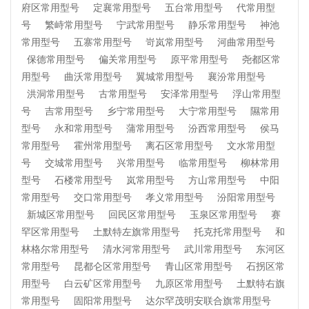
府区常用型号
定襄常用型号
五台常用型号
代常用型
号
繁峙常用型号
宁武常用型号
静乐常用型号
神池
常用型号
五寨常用型号
岢岚常用型号
河曲常用型号
保德常用型号
偏关常用型号
原平常用型号
尧都区常
用型号
曲沃常用型号
翼城常用型号
襄汾常用型号
洪洞常用型号
古常用型号
安泽常用型号
浮山常用型
号
吉常用型号
乡宁常用型号
大宁常用型号
隰常用
型号
永和常用型号
蒲常用型号
汾西常用型号
侯马
常用型号
霍州常用型号
离石区常用型号
文水常用型
号
交城常用型号
兴常用型号
临常用型号
柳林常用
型号
石楼常用型号
岚常用型号
方山常用型号
中阳
常用型号
交口常用型号
孝义常用型号
汾阳常用型号
新城区常用型号
回民区常用型号
玉泉区常用型号
赛
罕区常用型号
土默特左旗常用型号
托克托常用型号
和
林格尔常用型号
清水河常用型号
武川常用型号
东河区
常用型号
昆都仑区常用型号
青山区常用型号
石拐区常
用型号
白云矿区常用型号
九原区常用型号
土默特右旗
常用型号
固阳常用型号
达尔罕茂明安联合旗常用型号