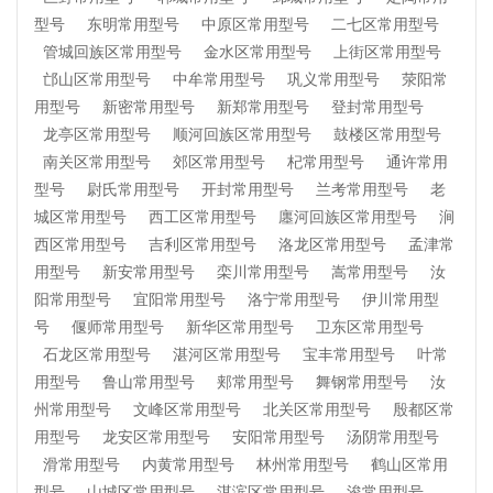
型号
东明常用型号
中原区常用型号
二七区常用型号
管城回族区常用型号
金水区常用型号
上街区常用型号
邙山区常用型号
中牟常用型号
巩义常用型号
荥阳常
用型号
新密常用型号
新郑常用型号
登封常用型号
龙亭区常用型号
顺河回族区常用型号
鼓楼区常用型号
南关区常用型号
郊区常用型号
杞常用型号
通许常用
型号
尉氏常用型号
开封常用型号
兰考常用型号
老
城区常用型号
西工区常用型号
廛河回族区常用型号
涧
西区常用型号
吉利区常用型号
洛龙区常用型号
孟津常
用型号
新安常用型号
栾川常用型号
嵩常用型号
汝
阳常用型号
宜阳常用型号
洛宁常用型号
伊川常用型
号
偃师常用型号
新华区常用型号
卫东区常用型号
石龙区常用型号
湛河区常用型号
宝丰常用型号
叶常
用型号
鲁山常用型号
郏常用型号
舞钢常用型号
汝
州常用型号
文峰区常用型号
北关区常用型号
殷都区常
用型号
龙安区常用型号
安阳常用型号
汤阴常用型号
滑常用型号
内黄常用型号
林州常用型号
鹤山区常用
型号
山城区常用型号
淇滨区常用型号
浚常用型号