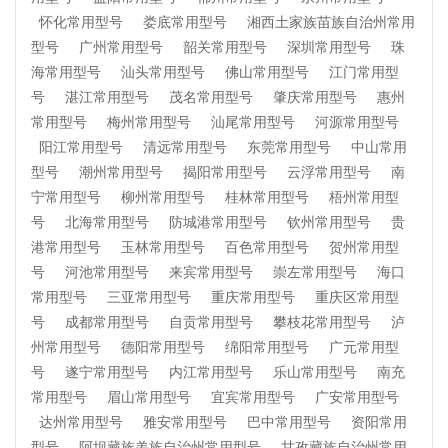
怀化常用型号
娄底常用型号
湘西土家族苗族自治州常用
型号
广州常用型号
韶关常用型号
深圳常用型号
珠
海常用型号
汕头常用型号
佛山常用型号
江门常用型
号
湛江常用型号
茂名常用型号
肇庆常用型号
惠州
常用型号
梅州常用型号
汕尾常用型号
河源常用型号
阳江常用型号
清远常用型号
东莞常用型号
中山常用
型号
潮州常用型号
揭阳常用型号
云浮常用型号
南
宁常用型号
柳州常用型号
桂林常用型号
梧州常用型
号
北海常用型号
防城港常用型号
钦州常用型号
贵
港常用型号
玉林常用型号
百色常用型号
贺州常用型
号
河池常用型号
来宾常用型号
崇左常用型号
海口
常用型号
三亚常用型号
重庆常用型号
重庆区常用型
号
成都常用型号
自贡常用型号
攀枝花常用型号
泸
州常用型号
德阳常用型号
绵阳常用型号
广元常用型
号
遂宁常用型号
内江常用型号
乐山常用型号
南充
常用型号
眉山常用型号
宜宾常用型号
广安常用型号
达州常用型号
雅安常用型号
巴中常用型号
资阳常用
型号
阿坝藏族羌族自治州常用型号
甘孜藏族自治州常用