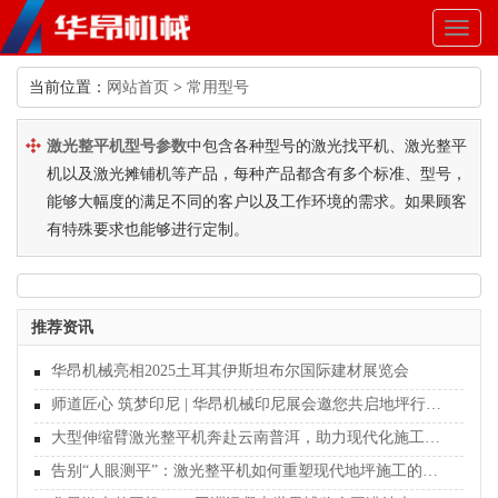
Toggl
naviga
当前位置：
网站首页
>
常用型号
激光整平机型号参数
中包含各种型号的激光找平机、激光整平
机以及激光摊铺机等产品，每种产品都含有多个标准、型号，
能够大幅度的满足不同的客户以及工作环境的需求。如果顾客
有特殊要求也能够进行定制。
推荐资讯
华昂机械亮相2025土耳其伊斯坦布尔国际建材展览会
师道匠心 筑梦印尼 | 华昂机械印尼展会邀您共启地坪行业新纪元
大型伸缩臂激光整平机奔赴云南普洱，助力现代化施工新篇章
告别“人眼测平”：激光整平机如何重塑现代地坪施工的行业标准