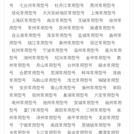
号
七台河常用型号
牡丹江常用型号
黑河常用型号
绥化常用型号
大兴安岭地区常用型号
上海常用型号
上海区常用型号
南京常用型号
无锡常用型号
徐州常
用型号
常州常用型号
苏州常用型号
南通常用型号
连云港常用型号
淮安常用型号
盐城常用型号
扬州常
用型号
镇江常用型号
泰州常用型号
宿迁常用型号
杭州常用型号
宁波常用型号
温州常用型号
嘉兴常用
型号
湖州常用型号
绍兴常用型号
金华常用型号
衢
州常用型号
舟山常用型号
台州常用型号
丽水常用型
号
合肥常用型号
芜湖常用型号
蚌埠常用型号
淮南
常用型号
马鞍山常用型号
淮北常用型号
铜陵常用型
号
安庆常用型号
黄山常用型号
滁州常用型号
阜阳
常用型号
宿州常用型号
巢湖常用型号
六安常用型号
亳州常用型号
池州常用型号
宣城常用型号
福州常用
型号
厦门常用型号
莆田常用型号
三明常用型号
泉
州常用型号
漳州常用型号
南平常用型号
龙岩常用型
号
宁德常用型号
南昌常用型号
景德镇常用型号
萍
乡常用型号
九江常用型号
新余常用型号
鹰潭常用型