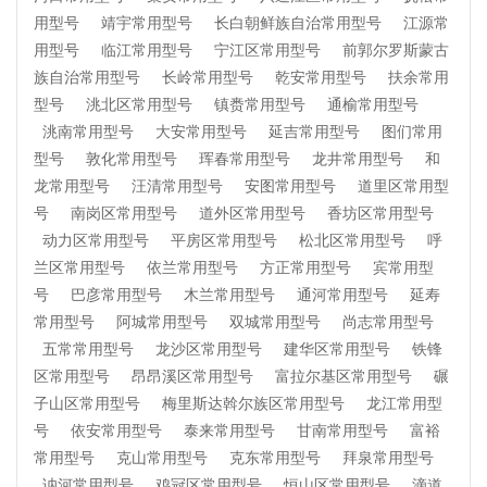
用型号
靖宇常用型号
长白朝鲜族自治常用型号
江源常
用型号
临江常用型号
宁江区常用型号
前郭尔罗斯蒙古
族自治常用型号
长岭常用型号
乾安常用型号
扶余常用
型号
洮北区常用型号
镇赉常用型号
通榆常用型号
洮南常用型号
大安常用型号
延吉常用型号
图们常用
型号
敦化常用型号
珲春常用型号
龙井常用型号
和
龙常用型号
汪清常用型号
安图常用型号
道里区常用型
号
南岗区常用型号
道外区常用型号
香坊区常用型号
动力区常用型号
平房区常用型号
松北区常用型号
呼
兰区常用型号
依兰常用型号
方正常用型号
宾常用型
号
巴彦常用型号
木兰常用型号
通河常用型号
延寿
常用型号
阿城常用型号
双城常用型号
尚志常用型号
五常常用型号
龙沙区常用型号
建华区常用型号
铁锋
区常用型号
昂昂溪区常用型号
富拉尔基区常用型号
碾
子山区常用型号
梅里斯达斡尔族区常用型号
龙江常用型
号
依安常用型号
泰来常用型号
甘南常用型号
富裕
常用型号
克山常用型号
克东常用型号
拜泉常用型号
讷河常用型号
鸡冠区常用型号
恒山区常用型号
滴道