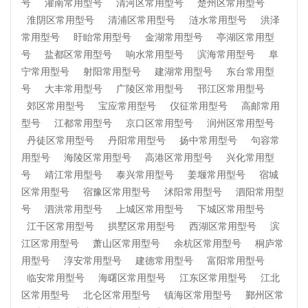
号
灌南常用型号
清河区常用型号
楚州区常用型号
淮阴区常用型号
清浦区常用型号
涟水常用型号
洪泽
常用型号
盱眙常用型号
金湖常用型号
亭湖区常用型
号
盐都区常用型号
响水常用型号
滨海常用型号
阜
宁常用型号
射阳常用型号
建湖常用型号
东台常用型
号
大丰常用型号
广陵区常用型号
邗江区常用型号
郊区常用型号
宝应常用型号
仪征常用型号
高邮常用
型号
江都常用型号
京口区常用型号
润州区常用型号
丹徒区常用型号
丹阳常用型号
扬中常用型号
句容常
用型号
海陵区常用型号
高港区常用型号
兴化常用型
号
靖江常用型号
泰兴常用型号
姜堰常用型号
宿城
区常用型号
宿豫区常用型号
沭阳常用型号
泗阳常用型
号
泗洪常用型号
上城区常用型号
下城区常用型号
江干区常用型号
拱墅区常用型号
西湖区常用型号
滨
江区常用型号
萧山区常用型号
余杭区常用型号
桐庐常
用型号
淳安常用型号
建德常用型号
富阳常用型号
临安常用型号
海曙区常用型号
江东区常用型号
江北
区常用型号
北仑区常用型号
镇海区常用型号
鄞州区常