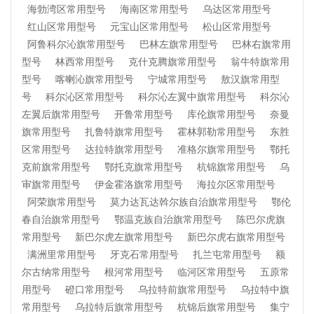
海勃湾区常用型号
海南区常用型号
乌达区常用型号
红山区常用型号
元宝山区常用型号
松山区常用型号
阿鲁科尔沁旗常用型号
巴林左旗常用型号
巴林右旗常用
型号
林西常用型号
克什克腾旗常用型号
翁牛特旗常用
型号
喀喇沁旗常用型号
宁城常用型号
敖汉旗常用型
号
科尔沁区常用型号
科尔沁左翼中旗常用型号
科尔沁
左翼后旗常用型号
开鲁常用型号
库伦旗常用型号
奈曼
旗常用型号
扎鲁特旗常用型号
霍林郭勒常用型号
东胜
区常用型号
达拉特旗常用型号
准格尔旗常用型号
鄂托
克前旗常用型号
鄂托克旗常用型号
杭锦旗常用型号
乌
审旗常用型号
伊金霍洛旗常用型号
海拉尔区常用型号
阿荣旗常用型号
莫力达瓦达斡尔族自治旗常用型号
鄂伦
春自治旗常用型号
鄂温克族自治旗常用型号
陈巴尔虎旗
常用型号
新巴尔虎左旗常用型号
新巴尔虎右旗常用型号
满洲里常用型号
牙克石常用型号
扎兰屯常用型号
额
尔古纳常用型号
根河常用型号
临河区常用型号
五原常
用型号
磴口常用型号
乌拉特前旗常用型号
乌拉特中旗
常用型号
乌拉特后旗常用型号
杭锦后旗常用型号
集宁