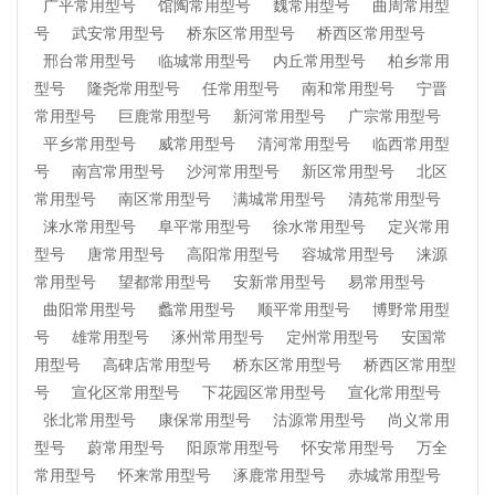
广平常用型号
馆陶常用型号
魏常用型号
曲周常用型
号
武安常用型号
桥东区常用型号
桥西区常用型号
邢台常用型号
临城常用型号
内丘常用型号
柏乡常用
型号
隆尧常用型号
任常用型号
南和常用型号
宁晋
常用型号
巨鹿常用型号
新河常用型号
广宗常用型号
平乡常用型号
威常用型号
清河常用型号
临西常用型
号
南宫常用型号
沙河常用型号
新区常用型号
北区
常用型号
南区常用型号
满城常用型号
清苑常用型号
涞水常用型号
阜平常用型号
徐水常用型号
定兴常用
型号
唐常用型号
高阳常用型号
容城常用型号
涞源
常用型号
望都常用型号
安新常用型号
易常用型号
曲阳常用型号
蠡常用型号
顺平常用型号
博野常用型
号
雄常用型号
涿州常用型号
定州常用型号
安国常
用型号
高碑店常用型号
桥东区常用型号
桥西区常用型
号
宣化区常用型号
下花园区常用型号
宣化常用型号
张北常用型号
康保常用型号
沽源常用型号
尚义常用
型号
蔚常用型号
阳原常用型号
怀安常用型号
万全
常用型号
怀来常用型号
涿鹿常用型号
赤城常用型号