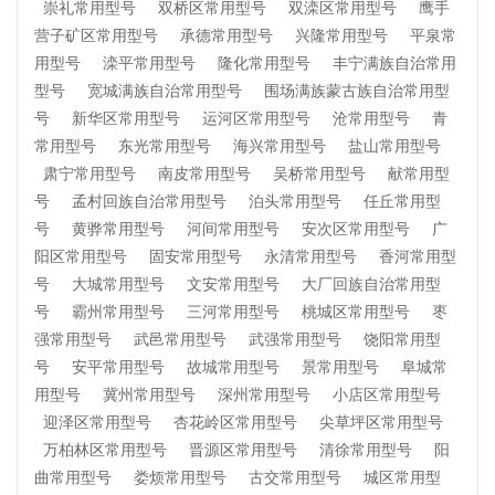
崇礼常用型号
双桥区常用型号
双滦区常用型号
鹰手
营子矿区常用型号
承德常用型号
兴隆常用型号
平泉常
用型号
滦平常用型号
隆化常用型号
丰宁满族自治常用
型号
宽城满族自治常用型号
围场满族蒙古族自治常用型
号
新华区常用型号
运河区常用型号
沧常用型号
青
常用型号
东光常用型号
海兴常用型号
盐山常用型号
肃宁常用型号
南皮常用型号
吴桥常用型号
献常用型
号
孟村回族自治常用型号
泊头常用型号
任丘常用型
号
黄骅常用型号
河间常用型号
安次区常用型号
广
阳区常用型号
固安常用型号
永清常用型号
香河常用型
号
大城常用型号
文安常用型号
大厂回族自治常用型
号
霸州常用型号
三河常用型号
桃城区常用型号
枣
强常用型号
武邑常用型号
武强常用型号
饶阳常用型
号
安平常用型号
故城常用型号
景常用型号
阜城常
用型号
冀州常用型号
深州常用型号
小店区常用型号
迎泽区常用型号
杏花岭区常用型号
尖草坪区常用型号
万柏林区常用型号
晋源区常用型号
清徐常用型号
阳
曲常用型号
娄烦常用型号
古交常用型号
城区常用型