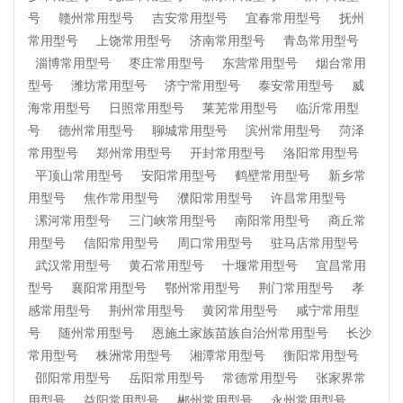
号
赣州常用型号
吉安常用型号
宜春常用型号
抚州
常用型号
上饶常用型号
济南常用型号
青岛常用型号
淄博常用型号
枣庄常用型号
东营常用型号
烟台常用
型号
潍坊常用型号
济宁常用型号
泰安常用型号
威
海常用型号
日照常用型号
莱芜常用型号
临沂常用型
号
德州常用型号
聊城常用型号
滨州常用型号
菏泽
常用型号
郑州常用型号
开封常用型号
洛阳常用型号
平顶山常用型号
安阳常用型号
鹤壁常用型号
新乡常
用型号
焦作常用型号
濮阳常用型号
许昌常用型号
漯河常用型号
三门峡常用型号
南阳常用型号
商丘常
用型号
信阳常用型号
周口常用型号
驻马店常用型号
武汉常用型号
黄石常用型号
十堰常用型号
宜昌常用
型号
襄阳常用型号
鄂州常用型号
荆门常用型号
孝
感常用型号
荆州常用型号
黄冈常用型号
咸宁常用型
号
随州常用型号
恩施土家族苗族自治州常用型号
长沙
常用型号
株洲常用型号
湘潭常用型号
衡阳常用型号
邵阳常用型号
岳阳常用型号
常德常用型号
张家界常
用型号
益阳常用型号
郴州常用型号
永州常用型号