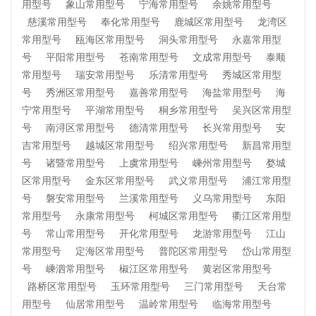
用型号
象山常用型号
宁海常用型号
余姚常用型号
慈溪常用型号
奉化常用型号
鹿城区常用型号
龙湾区
常用型号
瓯海区常用型号
洞头常用型号
永嘉常用型
号
平阳常用型号
苍南常用型号
文成常用型号
泰顺
常用型号
瑞安常用型号
乐清常用型号
秀城区常用型
号
秀洲区常用型号
嘉善常用型号
海盐常用型号
海
宁常用型号
平湖常用型号
桐乡常用型号
吴兴区常用型
号
南浔区常用型号
德清常用型号
长兴常用型号
安
吉常用型号
越城区常用型号
绍兴常用型号
新昌常用型
号
诸暨常用型号
上虞常用型号
嵊州常用型号
婺城
区常用型号
金东区常用型号
武义常用型号
浦江常用型
号
磐安常用型号
兰溪常用型号
义乌常用型号
东阳
常用型号
永康常用型号
柯城区常用型号
衢江区常用型
号
常山常用型号
开化常用型号
龙游常用型号
江山
常用型号
定海区常用型号
普陀区常用型号
岱山常用型
号
嵊泗常用型号
椒江区常用型号
黄岩区常用型号
路桥区常用型号
玉环常用型号
三门常用型号
天台常
用型号
仙居常用型号
温岭常用型号
临海常用型号