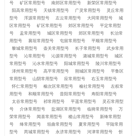
号
矿区常用型号
南郊区常用型号
新荣区常用型号
阳高常用型号
天镇常用型号
广灵常用型号
灵丘常用
型号
浑源常用型号
左云常用型号
大同常用型号
城
区常用型号
矿区常用型号
郊区常用型号
平定常用型
号
盂常用型号
城区常用型号
郊区常用型号
长治常
用型号
襄垣常用型号
屯留常用型号
平顺常用型号
黎城常用型号
壶关常用型号
长子常用型号
武乡常用
型号
沁常用型号
沁源常用型号
潞城常用型号
城区
常用型号
沁水常用型号
阳城常用型号
陵川常用型号
泽州常用型号
高平常用型号
朔城区常用型号
平鲁区
常用型号
山阴常用型号
应常用型号
右玉常用型号
怀仁常用型号
榆次区常用型号
榆社常用型号
左权常
用型号
和顺常用型号
昔阳常用型号
寿阳常用型号
太谷常用型号
祁常用型号
平遥常用型号
灵石常用型
号
介休常用型号
盐湖区常用型号
临猗常用型号
万
荣常用型号
闻喜常用型号
稷山常用型号
新绛常用型
号
绛常用型号
垣曲常用型号
夏常用型号
平陆常用
型号
芮城常用型号
永济常用型号
河津常用型号
忻