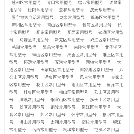
莲都区常用型号
青田常用型号
缙云常用型号
遂昌常
用型号
松阳常用型号
云和常用型号
庆元常用型号
景宁畲族自治常用型号
龙泉常用型号
瑶海区常用型号
庐阳区常用型号
蜀山区常用型号
包河区常用型号
长
丰常用型号
肥东常用型号
肥西常用型号
镜湖区常用型
号
马塘区常用型号
新芜区常用型号
鸠江区常用型号
芜湖常用型号
繁昌常用型号
南陵常用型号
龙子湖区
常用型号
蚌山区常用型号
禹会区常用型号
淮上区常用
型号
怀远常用型号
五河常用型号
固镇常用型号
大
通区常用型号
田家庵区常用型号
谢家集区常用型号
八
公山区常用型号
潘集区常用型号
凤台常用型号
金家庄
区常用型号
花山区常用型号
雨山区常用型号
当涂常用
型号
杜集区常用型号
相山区常用型号
烈山区常用型
号
濉溪常用型号
铜官山区常用型号
狮子山区常用型
号
郊区常用型号
铜陵常用型号
迎江区常用型号
大
观区常用型号
郊区常用型号
怀宁常用型号
枞阳常用型
号
潜山常用型号
太湖常用型号
宿松常用型号
望江
常用型号
岳西常用型号
桐城常用型号
屯溪区常用型