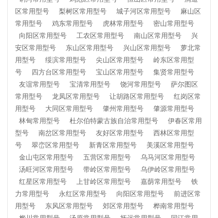
区常用型号
梨树区常用型号
城子河区常用型号
麻山区
常用型号
鸡东常用型号
虎林常用型号
密山常用型号
向阳区常用型号
工农区常用型号
南山区常用型号
兴
安区常用型号
东山区常用型号
兴山区常用型号
萝北常
用型号
绥滨常用型号
尖山区常用型号
岭东区常用型
号
四方台区常用型号
宝山区常用型号
集贤常用型号
友谊常用型号
宝清常用型号
饶河常用型号
萨尔图区
常用型号
龙凤区常用型号
让胡路区常用型号
红岗区常
用型号
大同区常用型号
肇州常用型号
肇源常用型号
林甸常用型号
杜尔伯特蒙古族自治常用型号
伊春区常用
型号
南岔区常用型号
友好区常用型号
西林区常用型
号
翠峦区常用型号
新青区常用型号
美溪区常用型号
金山屯区常用型号
五营区常用型号
乌马河区常用型号
汤旺河区常用型号
带岭区常用型号
乌伊岭区常用型号
红星区常用型号
上甘岭区常用型号
嘉荫常用型号
铁
力常用型号
永红区常用型号
向阳区常用型号
前进区常
用型号
东风区常用型号
郊区常用型号
桦南常用型号