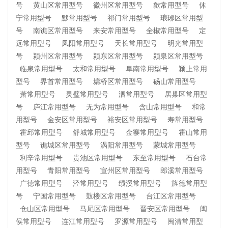
号
黄山区常用型号
徽州区常用型号
歙常用型号
休
宁常用型号
黟常用型号
祁门常用型号
琅琊区常用型
号
南谯区常用型号
来安常用型号
全椒常用型号
定
远常用型号
凤阳常用型号
天长常用型号
明光常用型
号
颍州区常用型号
颍东区常用型号
颍泉区常用型号
临泉常用型号
太和常用型号
阜南常用型号
颍上常用
型号
界首常用型号
墉桥区常用型号
砀山常用型号
萧常用型号
灵璧常用型号
泗常用型号
居巢区常用型
号
庐江常用型号
无为常用型号
含山常用型号
和常
用型号
金安区常用型号
裕安区常用型号
寿常用型号
霍邱常用型号
舒城常用型号
金寨常用型号
霍山常用
型号
谯城区常用型号
涡阳常用型号
蒙城常用型号
利辛常用型号
贵池区常用型号
东至常用型号
石台常
用型号
青阳常用型号
宣州区常用型号
郎溪常用型号
广德常用型号
泾常用型号
绩溪常用型号
旌德常用型
号
宁国常用型号
鼓楼区常用型号
台江区常用型号
仓山区常用型号
马尾区常用型号
晋安区常用型号
闽
侯常用型号
连江常用型号
罗源常用型号
闽清常用型