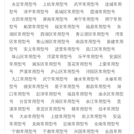
永定常用型号
上杭常用型号
武平常用型号
连城常用
型号
漳平常用型号
蕉城区常用型号
霞浦常用型号
古田常用型号
屏南常用型号
寿宁常用型号
周宁常用
型号
柘荣常用型号
福安常用型号
福鼎常用型号
东
湖区常用型号
西湖区常用型号
青云谱区常用型号
湾里
区常用型号
青山湖区常用型号
南昌常用型号
新建常用
型号
安义常用型号
进贤常用型号
昌江区常用型号
珠山区常用型号
浮梁常用型号
乐平常用型号
安源区
常用型号
湘东区常用型号
莲花常用型号
上栗常用型
号
芦溪常用型号
庐山区常用型号
浔阳区常用型号
九江常用型号
武宁常用型号
修水常用型号
永修常用
型号
德安常用型号
星子常用型号
都昌常用型号
湖
口常用型号
彭泽常用型号
瑞昌常用型号
渝水区常用型
号
分宜常用型号
月湖区常用型号
余江常用型号
贵
溪常用型号
章贡区常用型号
赣常用型号
信丰常用型
号
大余常用型号
上犹常用型号
崇义常用型号
安远
常用型号
龙南常用型号
定南常用型号
全南常用型号
宁都常用型号
于都常用型号
兴国常用型号
会昌常用