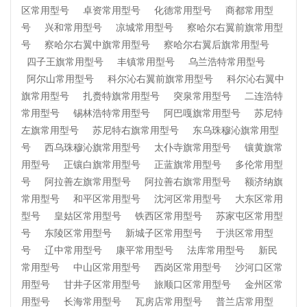
区常用型号
卓资常用型号
化德常用型号
商都常用型
号
兴和常用型号
凉城常用型号
察哈尔右翼前旗常用型
号
察哈尔右翼中旗常用型号
察哈尔右翼后旗常用型号
四子王旗常用型号
丰镇常用型号
乌兰浩特常用型号
阿尔山常用型号
科尔沁右翼前旗常用型号
科尔沁右翼中
旗常用型号
扎赉特旗常用型号
突泉常用型号
二连浩特
常用型号
锡林浩特常用型号
阿巴嘎旗常用型号
苏尼特
左旗常用型号
苏尼特右旗常用型号
东乌珠穆沁旗常用型
号
西乌珠穆沁旗常用型号
太仆寺旗常用型号
镶黄旗常
用型号
正镶白旗常用型号
正蓝旗常用型号
多伦常用型
号
阿拉善左旗常用型号
阿拉善右旗常用型号
额济纳旗
常用型号
和平区常用型号
沈河区常用型号
大东区常用
型号
皇姑区常用型号
铁西区常用型号
苏家屯区常用型
号
东陵区常用型号
新城子区常用型号
于洪区常用型
号
辽中常用型号
康平常用型号
法库常用型号
新民
常用型号
中山区常用型号
西岗区常用型号
沙河口区常
用型号
甘井子区常用型号
旅顺口区常用型号
金州区常
用型号
长海常用型号
瓦房店常用型号
普兰店常用型