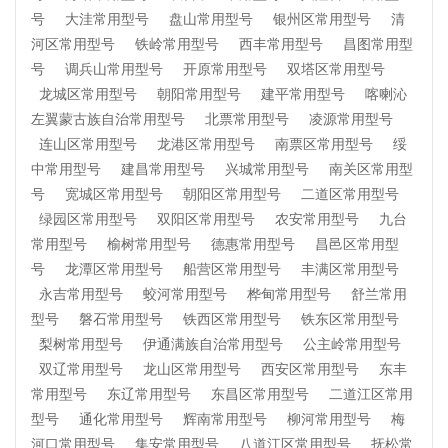
号
大洼常用型号
盘山常用型号
银州区常用型号
清
河区常用型号
铁岭常用型号
西丰常用型号
昌图常用型
号
调兵山常用型号
开原常用型号
双塔区常用型号
龙城区常用型号
朝阳常用型号
建平常用型号
喀喇沁
左翼蒙古族自治常用型号
北票常用型号
凌源常用型号
连山区常用型号
龙港区常用型号
南票区常用型号
绥
中常用型号
建昌常用型号
兴城常用型号
南关区常用型
号
宽城区常用型号
朝阳区常用型号
二道区常用型号
绿园区常用型号
双阳区常用型号
农安常用型号
九台
常用型号
榆树常用型号
德惠常用型号
昌邑区常用型
号
龙潭区常用型号
船营区常用型号
丰满区常用型号
永吉常用型号
蛟河常用型号
桦甸常用型号
舒兰常用
型号
磐石常用型号
铁西区常用型号
铁东区常用型号
梨树常用型号
伊通满族自治常用型号
公主岭常用型号
双辽常用型号
龙山区常用型号
西安区常用型号
东丰
常用型号
东辽常用型号
东昌区常用型号
二道江区常用
型号
通化常用型号
辉南常用型号
柳河常用型号
梅
河口常用型号
集安常用型号
八道江区常用型号
抚松常