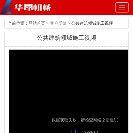
Toggl
naviga
当前位置：
网站首页
>
客户反馈
> 公共建筑领域施工视频
公共建筑领域施工视频