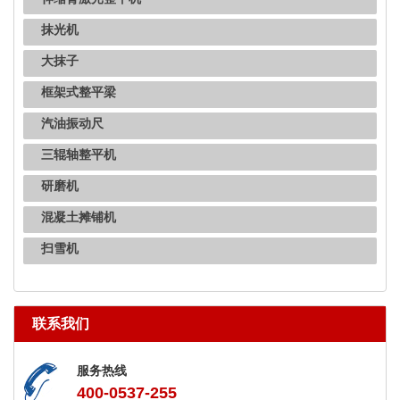
抹光机
大抹子
框架式整平梁
汽油振动尺
三辊轴整平机
研磨机
混凝土摊铺机
扫雪机
联系我们
服务热线
400-0537-255