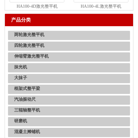
HA100-4D激光整平机
HA100-4L激光整平机
产品分类
两轮激光整平机
四轮激光整平机
伸缩臂激光整平机
抹光机
大抹子
框架式整平梁
汽油振动尺
三辊轴整平机
研磨机
混凝土摊铺机