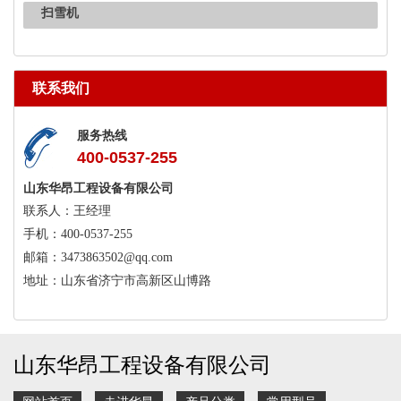
扫雪机
联系我们
服务热线
400-0537-255
山东华昂工程设备有限公司
联系人：王经理
手机：400-0537-255
邮箱：3473863502@qq.com
地址：山东省济宁市高新区山博路
山东华昂工程设备有限公司