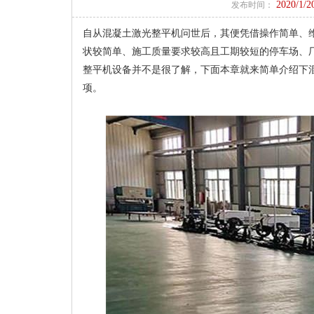
2020/1/2
发布时间：
自从混凝土激光整平机问世后，其便凭借操作简单、
状较简单、施工质量要求较高且工期较短的停车场、
整平机设备并不是很了解，下面本章就来简单介绍下
项。