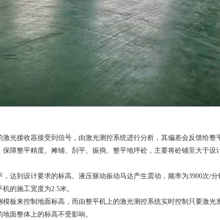
的激光接收器接受到信号，由激光测控系统进行分析，其偏差会反馈给整
，保障整平精度。摊铺、刮平、振捣、整平地坪砼，主要将砼铺至大于设
，达到设计要求的标高。液压驱动振动马达产生震动，频率为3900次/分
机的施工宽度为2.5米。
侧模板来控制地面标高，而由整平机上的激光测控系统实时控制只要激光
的地面整体上的标高不受影响。