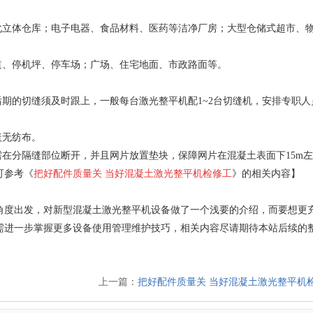
化立体仓库；电子电器、食品材料、医药等洁净厂房；大型仓储式超市、
道、停机坪、停车场；广场、住宅地面、市政路面等。
期的切缝须及时跟上，一般每台激光整平机配1~2台切缝机，安排专职人员
盖无纺布。
需在分隔缝部位断开，并且网片放置垫块，保障网片在混凝土表面下15m
可参考《
把好配件质量关 当好混凝土激光整平机检修工
》的相关内容】
角度出发，对新型混凝土激光整平机设备做了一个浅要的介绍，而要想更
需进一步掌握更多设备使用管理维护技巧，相关内容尽请期待本站后续的
上一篇：
把好配件质量关 当好混凝土激光整平机