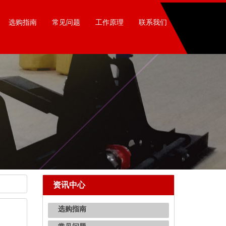
选购指南
常见问题
工作原理
联系我们
资讯中心
选购指南