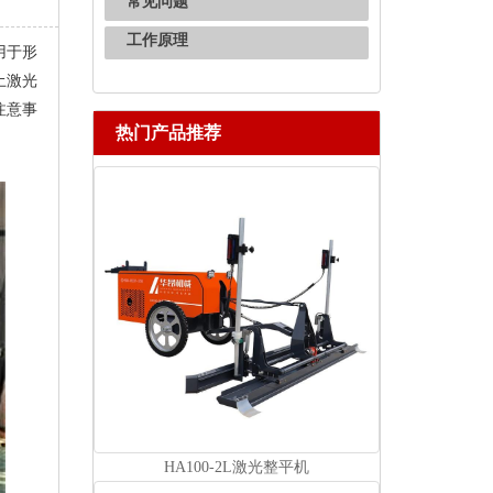
常见问题
工作原理
用于形
土激光
注意事
热门产品推荐
HA100-2L激光整平机