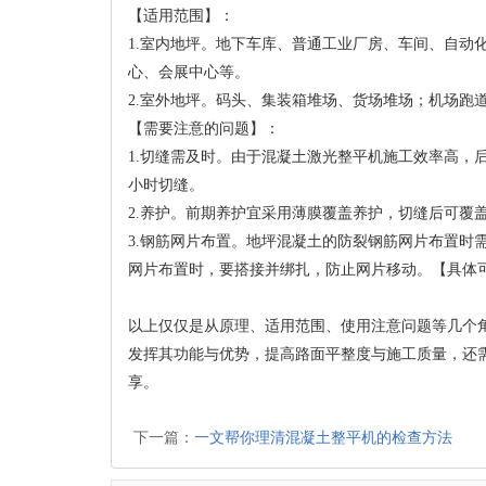
【适用范围】：
1.室内地坪。地下车库、普通工业厂房、车间、自动
心、会展中心等。
2.室外地坪。码头、集装箱堆场、货场堆场；机场跑
【需要注意的问题】：
1.切缝需及时。由于混凝土激光整平机施工效率高，后
小时切缝。
2.养护。前期养护宜采用薄膜覆盖养护，切缝后可覆
3.钢筋网片布置。地坪混凝土的防裂钢筋网片布置时
网片布置时，要搭接并绑扎，防止网片移动。【具体
以上仅仅是从原理、适用范围、使用注意问题等几个
发挥其功能与优势，提高路面平整度与施工质量，还
享。
下一篇：
一文帮你理清混凝土整平机的检查方法