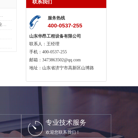
联系我们
 | 华昂机械印尼展会邀您共启地坪行业新纪元
服务热线
告别“人眼测平”：激光整平机如何重塑现代地坪施工的行业标准
400-0537-255
山东华昂工程设备有限公司
联系人：王经理
手机：400-0537-255
邮箱：3473863502@qq.com
地址：山东省济宁市高新区山博路
专业技术服务
欢迎您联系我们！