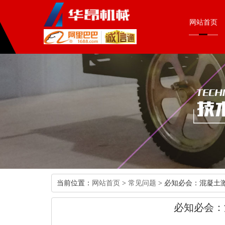
网站首页
当前位置：
网站首页
>
常见问题
> 必知必会：混凝土
必知必会：