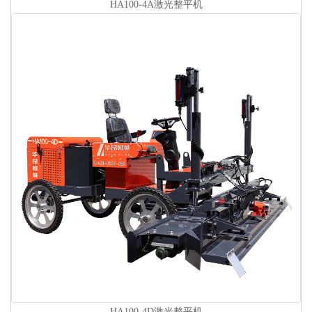
HA100-4A激光整平机
HA100-4D激光整平机