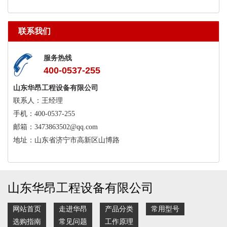
联系我们
服务热线
400-0537-255
山东华昂工程设备有限公司
联系人：王经理
手机：400-0537-255
邮箱：3473863502@qq.com
地址：山东省济宁市高新区山博路
山东华昂工程设备有限公司
网站首页
走进华昂
产品分类
常用型号
选购指南
常见问题
工作原理