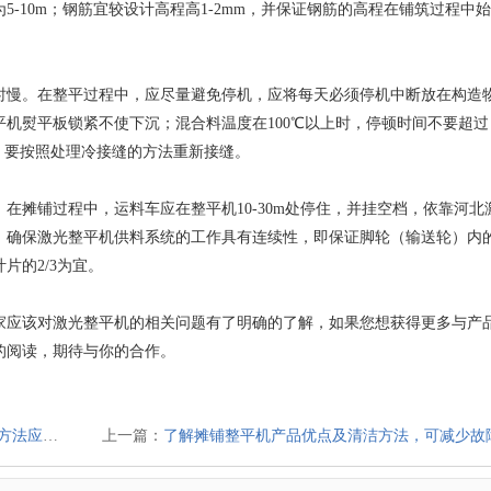
-10m；钢筋宜较设计高程高1-2mm，并保证钢筋的高程在铺筑过程中
时慢。在整平过程中，应尽量避免停机，应将每天必须停机中断放在构造
机熨平板锁紧不使下沉；混合料温度在100℃以上时，停顿时间不要超过
0℃时，要按照处理冷接缝的方法重新接缝。
在摊铺过程中，运料车应在整平机10-30m处停住，并挂空档，依靠河北
；确保激光整平机供料系统的工作具有连续性，即保证脚轮（输送轮）内
片的2/3为宜。
家应该对激光整平机的相关问题有了明确的了解，如果您想获得更多与产
的阅读，期待与你的合作。
牢记于心
上一篇：
了解摊铺整平机产品优点及清洁方法，可减少故障出现频