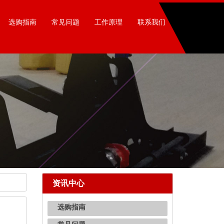
选购指南
常见问题
工作原理
联系我们
资讯中心
选购指南