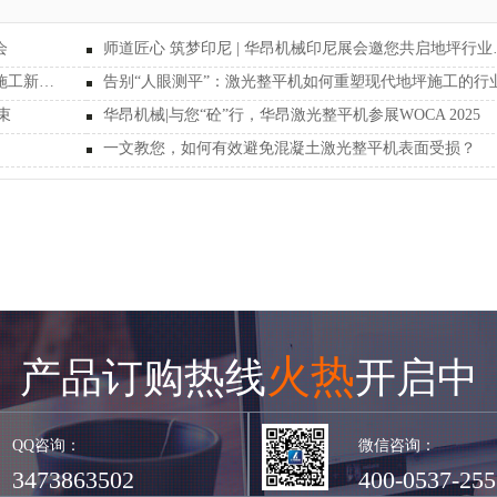
会
师道匠心 筑梦印尼
大型伸缩臂激光整平机奔赴云南普洱，助力现代化施工新篇章
束
华昂机械|与您“砼”行，华昂激光整平机参展WOCA 2025
一文教您，如何有效避免混凝土激光整平机表面受损？
火热
产品订购热线
开启中
QQ咨询：
微信咨询：
3473863502
400-0537-255