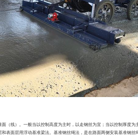
准面（线）。一般当以控制高度为主时，以走钢丝为宜；当以控制厚度为
层和表面层用浮动基准梁法。基准钢丝绳法，是在路面两侧安装基准钢丝