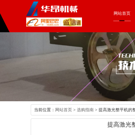
网站首页
当前位置：
网站首页
>
选购指南
> 提高激光整平机的
提高激光