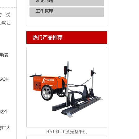
常见问题
工作原理
匀，受
面就让
热门产品推荐
动表
来冲
这个
与广大
HA100-2L激光整平机