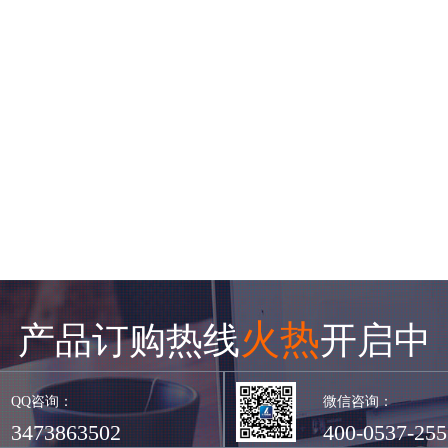
火热
产品订购热线
开启中
QQ咨询：
微信咨询：
3473863502
400-0537-255