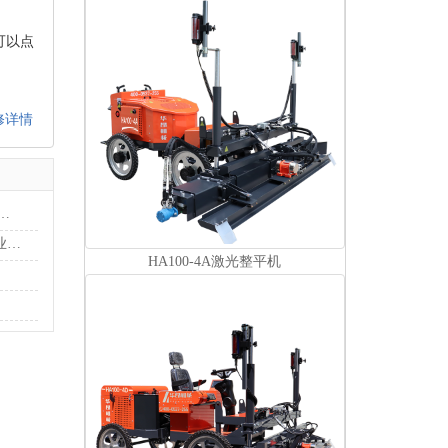
可以点
修详情
 | 华昂机械印尼展会邀您共启地坪行业新纪元
告别“人眼测平”：激光整平机如何重塑现代地坪施工的行业标准
HA100-4A激光整平机