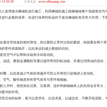
5 13:56:58
www.sdhuaang.com
文章来源：
的人使用激光摊铺机进行施工，利用摊铺机施工能够确保整个地面密实均
要进行必要的保养，在进行保养时机油对于激光摊铺机有非常大作用，下
存在着非常快速的相对滑动，所以要防止零件过快的磨损，则就要在两个滑
动的零件表面隔开，以此来达到减少磨损的目的。
散发至空气中以帮助水箱来冷却发动机。
物、油泥、磨损金属颗粒等通过循环带回到机油箱，并通过润滑油的流动，
密封圈，以此来减少气体的泄漏并可防止外界的污染物进入发动机。
水、空气、酸性物质和有害气体等与零件相接触。
急剧上升时，突然加在活塞、活塞屑、连杆和曲轴轴承上的负荷会非常大，
到缓冲的作用。
经营活动的始终，着力以质求实，以实求真，以诚交友，不断开拓进取，