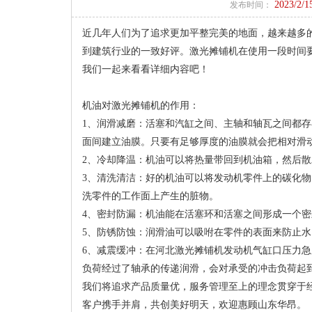
2023/2/1
发布时间：
近几年人们为了追求更加平整完美的地面，越来越多
到建筑行业的一致好评。激光摊铺机在使用一段时间
我们一起来看看详细内容吧！
机油对激光摊铺机的作用：
1、润滑减磨：活塞和汽缸之间、主轴和轴瓦之间都
面间建立油膜。只要有足够厚度的油膜就会把相对滑
2、冷却降温：机油可以将热量带回到机油箱，然后
3、清洗清洁：好的机油可以将发动机零件上的碳化
洗零件的工作面上产生的脏物。
4、密封防漏：机油能在活塞环和活塞之间形成一个
5、防锈防蚀：润滑油可以吸咐在零件的表面来防止
6、减震缓冲：在河北激光摊铺机发动机气缸口压力
负荷经过了轴承的传递润滑，会对承受的冲击负荷起
我们将追求产品质量优，服务管理至上的理念贯穿于
客户携手并肩，共创美好明天，欢迎惠顾山东华昂。