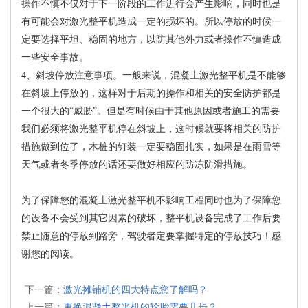
操作不慎不仅对于下一阶段的工作进行会产生影响，同时也是
有可能会对激光整平机造成一定的损坏的。所以停放的时候一
定要选择平坦、稳固的地方，以防其他外力或者操作不慎造成
一些安全事故。
4、斜坡停放注意事项。一般来说，混凝土激光整平机是不能够
在斜坡上停放的，这样对于后期的操作和相关的安全防护都是
一个很大的“威胁”。但是有时候由于其他原因或者施工的需要
我们必须将激光整平机停在斜坡上，这时候就要将相关的防护
措施做到位了，木桩的钉装一定要稳固扎实，如果是在雨雪等
天气或者冬季停放的话还要做好相应的防冻防滑措施。
为了保障您的混凝土激光整平机不影响工程同时也为了保障您
的设备不会受到其它因素的破坏，整平机设备完成了工作后要
禁止随意的停放到路旁，驾驶者定要掌握特定的停放技巧！感
谢您的阅读。
下一篇：
激光摊铺机的四大特点您了解吗？
上一篇：
更换混凝土整平机的轮胎需要几步？