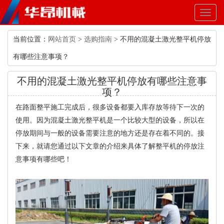
Toggl
naviga
当前位置：
网站首页
>
选购指南
> 不用的混凝土激光整平机停放
有哪些注意事项？
不用的混凝土激光整平机停放有哪些注意事
项？
在路面整平施工完成后，很多设备都要入库存放等待下一次的
使用。因为混凝土激光整平机是一个比较大型的设备，所以在
停放期间与一般的设备需要注意的地方还是存在着不同的。接
下来，就请您通过以下文章的介绍来具体了解整平机的停放注
意事项有哪些吧！