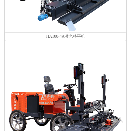
HA100-4A激光整平机