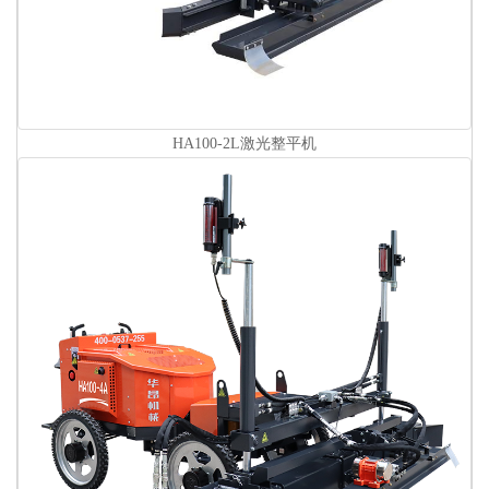
HA100-2L激光整平机